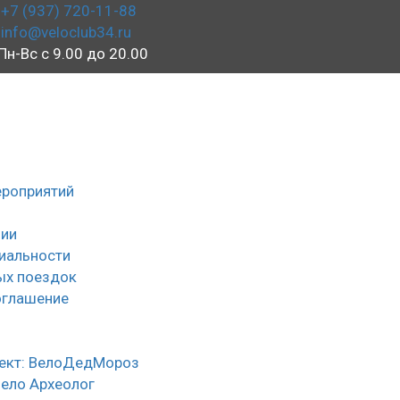
+7 (937) 720-11-88
info@veloclub34.ru
Пн-Вс с 9.00 до 20.00
ероприятий
ии
иальности
ых поездок
оглашение
ы
ект: ВелоДедМороз
Вело Археолог