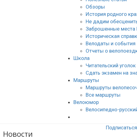
Обзоры
История родного кра
Не дадим обесценить
Заброшенные места 
Историческая справ
Велодаты и события
Отчеты о велопоезд
Школа
Читательский уголок
Сдать экзамен на з
Маршруты
Маршруты велопесо
Все маршруты
Велоюмор
Велосипедно-русски
Подписаться 
Новости