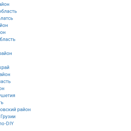
айон
облаcть
латсь
йон
йон
область
район
край
айон
асть
он
ушетия
ть
овский район
 Грузии
ло-DIY