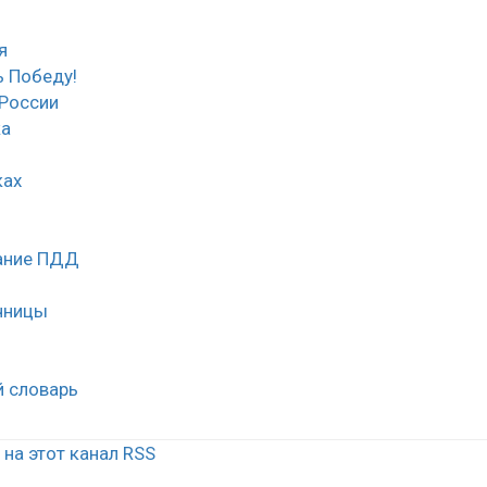
я
 Победу!
России
ка
ках
нание ПДД
чницы
й словарь
на этот канал RSS