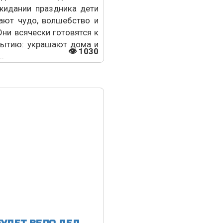
жидании праздника дети
ают чудо, волшебство и
Они всячески готовятся к
бытию: украшают дома и
👁 1030
..