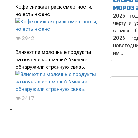
СКОРО 
Кофе снижает риск смертности,
МОРОЗ 
но есть нюанс
2025 го
черту и 
страна б
2026 го
👁 2942
новогодн
Влияют ли молочные продукты
им...
на ночные кошмары? Учёные
обнаружили странную связь.
👁 3417