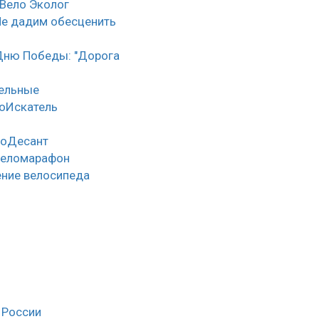
 Вело Эколог
Не дадим обесценить
Дню Победы: "Дорога
тельные
оИскатель
лоДесант
веломарафон
ние велосипеда
 России