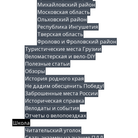
Михайловский район
Московская область
Ольховский район
Республика Ингушетия
Тверская область
Фролово и Фроловский район
Туристические места Грузии
Веломастерская и вело-DIY
Полезные статьи
Обзоры
История родного края
Не дадим обесценить Победу!
Заброшенные места России
Историческая справка
Велодаты и события
Отчеты о велопоездках
Школа
Читательский уголок
Сдать экзамен на знание ПДД