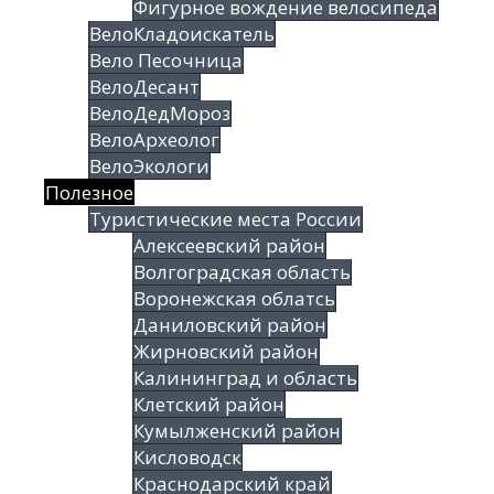
Фигурное вождение велосипеда
ВелоКладоискатель
Вело Песочница
ВелоДесант
ВелоДедМороз
ВелоАрхеолог
ВелоЭкологи
Полезное
Туристические места России
Алексеевский район
Волгоградская облаcть
Воронежская облатсь
Даниловский район
Жирновский район
Калининград и область
Клетский район
Кумылженский район
Кисловодск
Краснодарский край