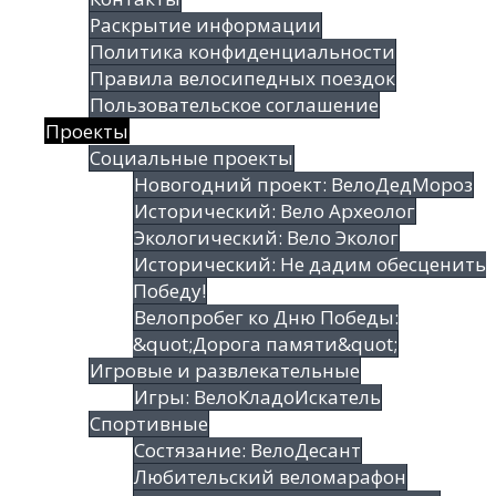
Раскрытие информации
Политика конфиденциальности
Правила велосипедных поездок
Пользовательское соглашение
Проекты
Социальные проекты
Новогодний проект: ВелоДедМороз
Исторический: Вело Археолог
Экологический: Вело Эколог
Исторический: Не дадим обесценить
Победу!
Велопробег ко Дню Победы:
&quot;Дорога памяти&quot;
Игровые и развлекательные
Игры: ВелоКладоИскатель
Спортивные
Состязание: ВелоДесант
Любительский веломарафон