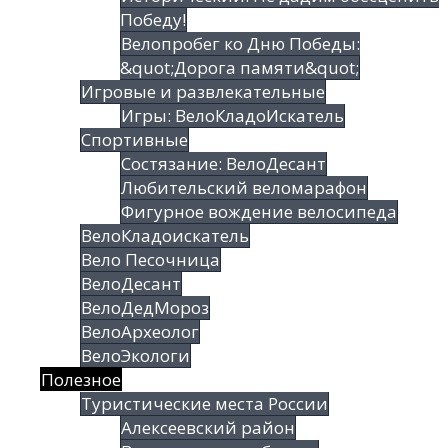
Победу!
Велопробег ко Дню Победы:
&quot;Дорога памяти&quot;
Игровые и развлекательные
Игры: ВелоКладоИскатель
Спортивные
Состязание: ВелоДесант
Любительский веломарафон
Фигурное вождение велосипеда
ВелоКладоискатель
Вело Песочница
ВелоДесант
ВелоДедМороз
ВелоАрхеолог
ВелоЭкологи
Полезное
Туристические места России
Алексеевский район