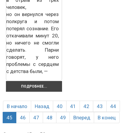
человек,
но он вернулся через
полкруга и потом
потерял сознание. Его
откачивали минут 20,
но ничего не смогли
сделать. Парни
говорят, у него
проблемы с сердцем
с детства были, —
ПОДРОБНЕЕ...
В начало
Назад
40
41
42
43
44
45
46
47
48
49
Вперед
В конец