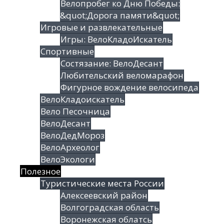
Велопробег ко Дню Победы:
&quot;Дорога памяти&quot;
Игровые и развлекательные
Игры: ВелоКладоИскатель
Спортивные
Состязание: ВелоДесант
Любительский веломарафон
Фигурное вождение велосипеда
ВелоКладоискатель
Вело Песочница
ВелоДесант
ВелоДедМороз
ВелоАрхеолог
ВелоЭкологи
Полезное
Туристические места России
Алексеевский район
Волгоградская облаcть
Воронежская облатсь