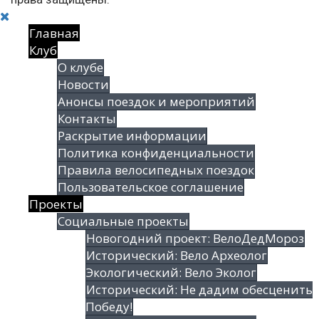
Главная
Клуб
О клубе
Новости
Анонсы поездок и мероприятий
Контакты
Раскрытие информации
Политика конфиденциальности
Правила велосипедных поездок
Пользовательское соглашение
Проекты
Социальные проекты
Новогодний проект: ВелоДедМороз
Исторический: Вело Археолог
Экологический: Вело Эколог
Исторический: Не дадим обесценить
Победу!