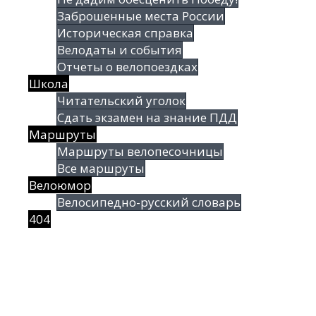
Заброшенные места России
Историческая справка
Велодаты и события
Отчеты о велопоездках
Школа
Читательский уголок
Сдать экзамен на знание ПДД
Маршруты
Маршруты велопесочницы
Все маршруты
Велоюмор
Велосипедно-русский словарь
404