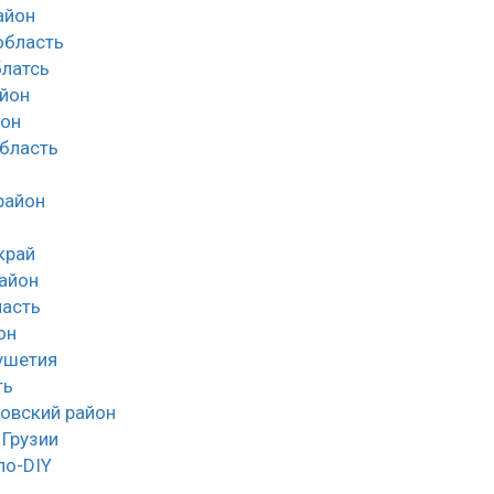
айон
облаcть
латсь
йон
йон
область
район
край
айон
асть
он
ушетия
ть
овский район
 Грузии
ло-DIY