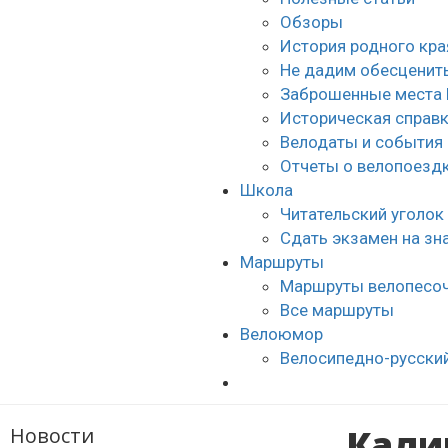
Обзоры
История родного кра
Не дадим обесценить
Заброшенные места 
Историческая справ
Велодаты и события
Отчеты о велопоезд
Школа
Читательский уголок
Сдать экзамен на з
Маршруты
Маршруты велопесо
Все маршруты
Велоюмор
Велосипедно-русски
Кали
Новости