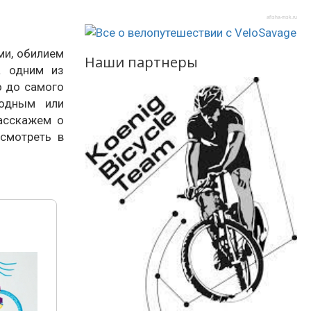
afisha-msk.ru
ми, обилием
Наши партнеры
а одним из
о до самого
водным или
расскажем о
смотреть в