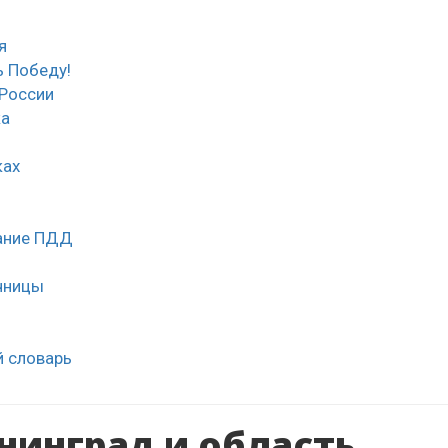
я
 Победу!
России
ка
ках
нание ПДД
чницы
й словарь
нинград и область