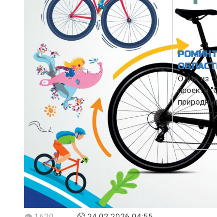
РОМИНТ
ОБЛАСТ
Одно из с
проекта "
природный
👁 1620
⏲ 24.02.2026 04:55