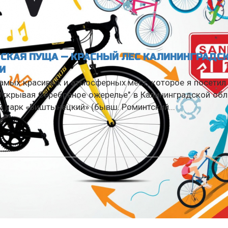
СКАЯ ПУЩА — КРАСНЫЙ ЛЕС КАЛИНИНГРАДС
И
амых красивых и атмосферных мест, которое я посетил
Открывая Серебряное ожерелье" в Калининградской об
 парк «Виштынецкий» (бывш. Роминтский...