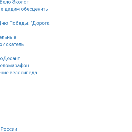
 Вело Эколог
Не дадим обесценить
Дню Победы: "Дорога
тельные
оИскатель
лоДесант
веломарафон
ние велосипеда
 России