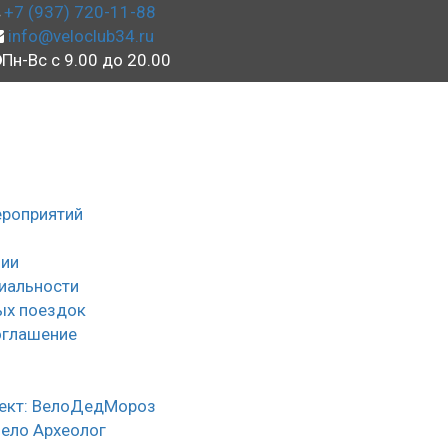
+7 (937) 720-11-88
info@veloclub34.ru
Пн-Вс с 9.00 до 20.00
ероприятий
ии
иальности
ых поездок
оглашение
ы
ект: ВелоДедМороз
Вело Археолог