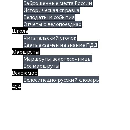
Заброшенные места России
Историческая справка
Велодаты и события
Отчеты о велопоездках
Школа
Читательский уголок
Сдать экзамен на знание ПДД
Маршруты
Маршруты велопесочницы
Все маршруты
Велоюмор
Велосипедно-русский словарь
404