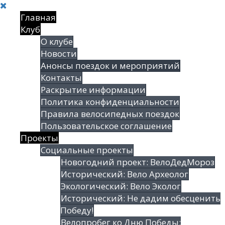
Главная
Клуб
О клубе
Новости
Анонсы поездок и мероприятий
Контакты
Раскрытие информации
Политика конфиденциальности
Правила велосипедных поездок
Пользовательское соглашение
Проекты
Социальные проекты
Новогодний проект: ВелоДедМороз
Исторический: Вело Археолог
Экологический: Вело Эколог
Исторический: Не дадим обесценить
Победу!
Велопробег ко Дню Победы: