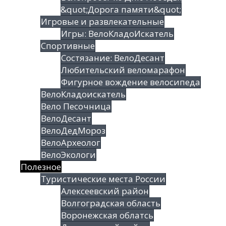
&quot;Дорога памяти&quot;
Игровые и развлекательные
Игры: ВелоКладоИскатель
Спортивные
Состязание: ВелоДесант
Любительский веломарафон
Фигурное вождение велосипеда
ВелоКладоискатель
Вело Песочница
ВелоДесант
ВелоДедМороз
ВелоАрхеолог
ВелоЭкологи
Полезное
Туристические места России
Алексеевский район
Волгоградская облаcть
Воронежская облатсь