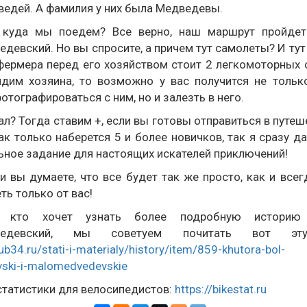
ведей. А фамилия у них была Медведевы.
 куда мы поедем? Все верно, наш маршрут пройдет
евский. Но вы спросите, а причем тут самолеты? И тут 
фермера перед его хозяйством стоит 2 легкомоторных 
дим хозяина, то возможно у вас получится не тольк
отографироваться с ним, но и залезть в него.
л? Тогда ставим +, если вы готовы отправиться в путеш
ак только наберется 5 и более новичков, так я сразу д
ьное задание для настоящих искателей приключений!
сли вы думаете, что все будет так же просто, как и всегда
ть только от вас!
 кто хочет узнать более подробную историю
дведевский, мы советуем почитать вот эт
lub34.ru/stati-i-materialy/history/item/859-khutora-bol-
ski-i-malomedvedevskie
статистики для велосипедистов:
https://bikestat.ru