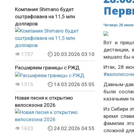
Перв
Компания Shimano будет
оштрафована на 11,5 млн
долларов
Четверг, 26 июня
Вот и приш
дистанции, 
👁 1737
⏲ 20.03.2026 03:10
мешало бы н
Итак, 28 ию
Расширяем границы с РЖД
#велопесоч
👁 1515
⏲ 14.03.2026 05:05
Давным-дав
были сосла
Новая песня к открытию
казачьими п
велосезона 2026
Из Сибири э
время слави
фамилии это
👁 1623
⏲ 24.02.2026 04:55
сложной для