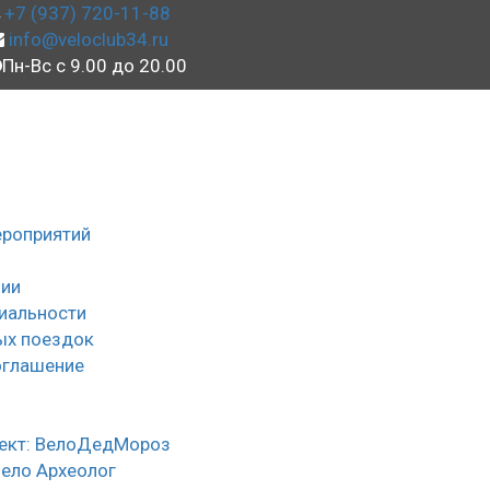
+7 (937) 720-11-88
info@veloclub34.ru
Пн-Вс с 9.00 до 20.00
ероприятий
ии
иальности
ых поездок
оглашение
ы
ект: ВелоДедМороз
Вело Археолог