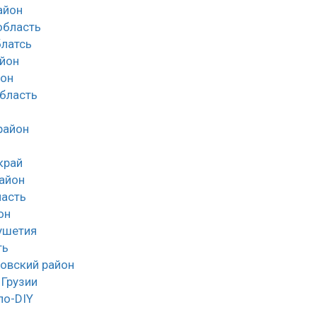
айон
облаcть
латсь
йон
йон
область
район
край
айон
асть
он
ушетия
ть
овский район
 Грузии
ло-DIY