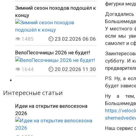
фигурки мед
Зимний сезон походов подошёл к
Догадались
концу
Большемедвед
У местного 
если мы уви
👁 1485
⏲ 23.02.2026 06:06
самолет и сф
ВелоПесочницы 2026 не будет!
Заинтересова
субботу. И к
предварител
👁 1644
⏲ 20.02.2026 11:30
P.S. Ну, а е
будет зависе
Интересные статьи
Ну а тем,
Большеме
Идеи на открытие велосезона
https://veloc
2026
shemedvedev
Наш сервис 