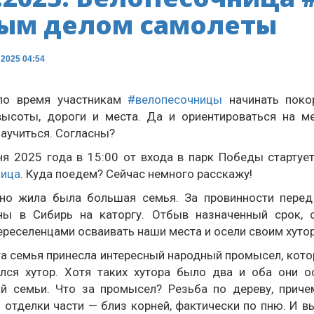
ым делом самолеты
 2025 04:54
ло время участникам
#велопесочницы
начинать поко
высоты, дороги и места. Да и ориентироваться на м
аучиться. Согласны?
ня 2025 года в 15:00 от входа в парк Победы стартуе
ница
. Куда поедем? Сейчас немного расскажу!
но жила была большая семья. За провинности перед
ны в Сибирь на каторгу. Отбыв назначенный срок, 
ереселенцами осваивать наши места и осели своим хуто
та семья принесла интересный народный промысел, кот
лся хутор. Хотя таких хутора было два и оба они 
й семьи. Что за промысел? Резьба по дереву, прич
 отделки части — близ корней, фактически по пню. И в