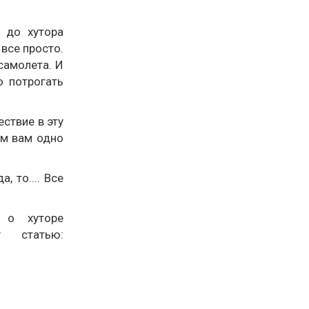
 до хутора
все просто.
самолета. И
о потрогать
ествие в эту
ам вам одно
, то.... Все
 о хуторе
у статью: