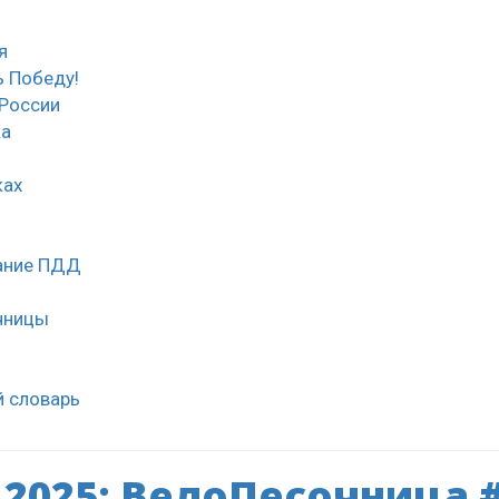
я
 Победу!
России
ка
ках
нание ПДД
чницы
й словарь
.2025: ВелоПесочница #