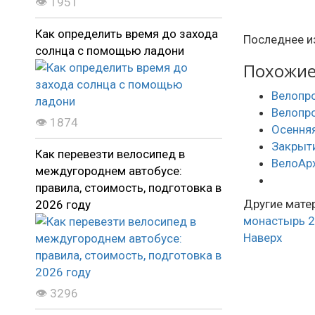
👁 1951
Как определить время до захода
Последнее и
солнца с помощью ладони
Похожие 
Велопро
Велопро
👁 1874
Осенняя
Закрыти
Как перевезти велосипед в
ВелоАр
междугороднем автобусе:
правила, стоимость, подготовка в
Другие матер
2026 году
монастырь
2
Наверх
👁 3296