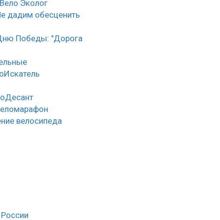
 Вело Эколог
Не дадим обесценить
Дню Победы: "Дорога
тельные
оИскатель
лоДесант
веломарафон
ние велосипеда
 России