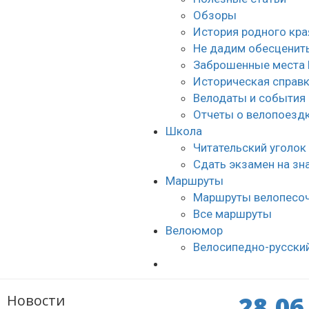
Обзоры
История родного кра
Не дадим обесценить
Заброшенные места 
Историческая справ
Велодаты и события
Отчеты о велопоезд
Школа
Читательский уголок
Сдать экзамен на з
Маршруты
Маршруты велопесо
Все маршруты
Велоюмор
Велосипедно-русски
28.06
Новости