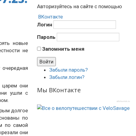
Авторизуйтесь на сайте с помощью
ВКонтакте
Логин
Пароль
рять новые
Запомнить меня
естности не
т очередная
Забыли пароль?
Забыли логин?
 царем они
Мы ВКонтакте
они ушли с
ром.
afisha-msk.ru
орым долгое
основаны по
ем по самой
ырезали они