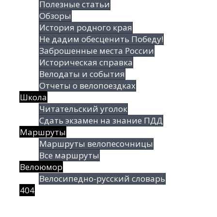
Полезные статьи
Обзоры
История родного края
Не дадим обесценить Победу!
Заброшенные места России
Историческая справка
Велодаты и события
Отчеты о велопоездках
Школа
Читательский уголок
Сдать экзамен на знание ПДД
Маршруты
Маршруты велопесочницы
Все маршруты
Велоюмор
Велосипедно-русский словарь
404