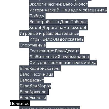
Экологический: Вело Эколог
Исторический: Не дадим обесценить
Победу!
Велопробег ко Дню Победы:
&quot;Дорога памяти&quot;
Игровые и развлекательные
Игры: ВелоКладоИскатель
Спортивные
Состязание: ВелоДесант
Любительский веломарафон
Фигурное вождение велосипеда
ВелоКладоискатель
Вело Песочница
ВелоДесант
ВелоДедМороз
ВелоАрхеолог
ВелоЭкологи
Полезное