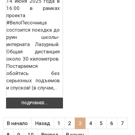
14 июня 2025 года в
16:00 в рамках
проекта
#ВелоПесочница
состоится поездка до
руин школы-
интерната Лазурный.
Общая дистанция
около 30 километров.
Постараемся
обойтись без
серьезных подъемов
и спусков! (в случае,…
ПОДРОБНЕЕ...
В начало
Назад
1
2
3
4
5
6
7
8
9
10
Вперед
В конец