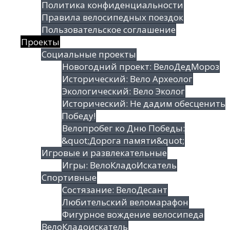
Политика конфиденциальности
Правила велосипедных поездок
Пользовательское соглашение
Проекты
Социальные проекты
Новогодний проект: ВелоДедМороз
Исторический: Вело Археолог
Экологический: Вело Эколог
Исторический: Не дадим обесценить
Победу!
Велопробег ко Дню Победы:
&quot;Дорога памяти&quot;
Игровые и развлекательные
Игры: ВелоКладоИскатель
Спортивные
Состязание: ВелоДесант
Любительский веломарафон
Фигурное вождение велосипеда
ВелоКладоискатель