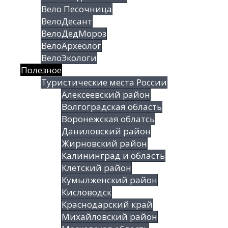
Вело Песочница
ВелоДесант
ВелоДедМороз
ВелоАрхеолог
ВелоЭкологи
Полезное
Туристические места России
Алексеевский район
Волгоградская облаcть
Воронежская облатсь
Даниловский район
Жирновский район
Калининград и область
Клетский район
Кумылженский район
Кисловодск
Краснодарский край
Михайловский район