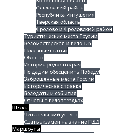
Московская область
Ольховский район
Республика Ингушетия
Тверская область
Фролово и Фроловский район
Туристические места Грузии
Веломастерская и вело-DIY
Полезные статьи
Обзоры
История родного края
Не дадим обесценить Победу!
Заброшенные места России
Историческая справка
Велодаты и события
Отчеты о велопоездках
Школа
Читательский уголок
Сдать экзамен на знание ПДД
Маршруты