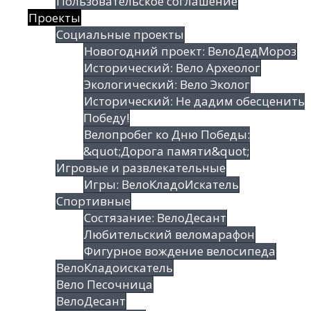
Пользовательское соглашение
Проекты
Социальные проекты
Новогодний проект: ВелоДедМороз
Исторический: Вело Археолог
Экологический: Вело Эколог
Исторический: Не дадим обесценить
Победу!
Велопробег ко Дню Победы:
&quot;Дорога памяти&quot;
Игровые и развлекательные
Игры: ВелоКладоИскатель
Спортивные
Состязание: ВелоДесант
Любительский веломарафон
Фигурное вождение велосипеда
ВелоКладоискатель
Вело Песочница
ВелоДесант