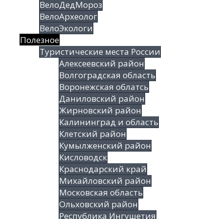
ВелоДедМороз
ВелоАрхеолог
ВелоЭкологи
Полезное
Туристические места России
Алексеевский район
Волгоградская облаcть
Воронежская облатсь
Даниловский район
Жирновский район
Калининград и область
Клетский район
Кумылженский район
Кисловодск
Краснодарский край
Михайловский район
Московская область
Ольховский район
Республика Ингушетия