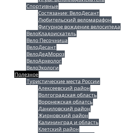
Спортивные
Состязание: ВелоДесант
Любительский веломарафон
Фигурное вождение велосипеда
ВелоКладоискатель
Вело Песочница
ВелоДесант
ВелоДедМороз
ВелоАрхеолог
ВелоЭкологи
Полезное
Туристические места России
Алексеевский район
Волгоградская облаcть
Воронежская облатсь
Даниловский район
Жирновский район
Калининград и область
Клетский район