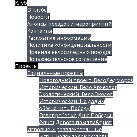
Клуб
О клубе
Новости
Анонсы поездок и мероприятий
Контакты
Раскрытие информации
Политика конфиденциальности
Правила велосипедных поездок
Пользовательское соглашение
Проекты
Социальные проекты
Новогодний проект: ВелоДедМороз
Исторический: Вело Археолог
Экологический: Вело Эколог
Исторический: Не дадим
обесценить Победу!
Велопробег ко Дню Победы:
&quot;Дорога памяти&quot;
Игровые и развлекательные
Игры: ВелоКладоИскатель