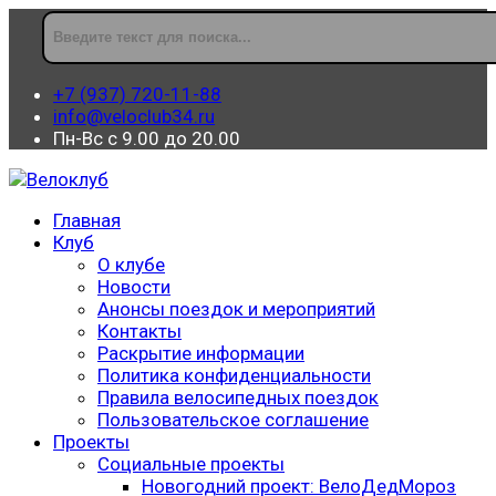
+7 (937) 720-11-88
info@veloclub34.ru
Пн-Вс с 9.00 до 20.00
Главная
Клуб
О клубе
Новости
Анонсы поездок и мероприятий
Контакты
Раскрытие информации
Политика конфиденциальности
Правила велосипедных поездок
Пользовательское соглашение
Проекты
Социальные проекты
Новогодний проект: ВелоДедМороз