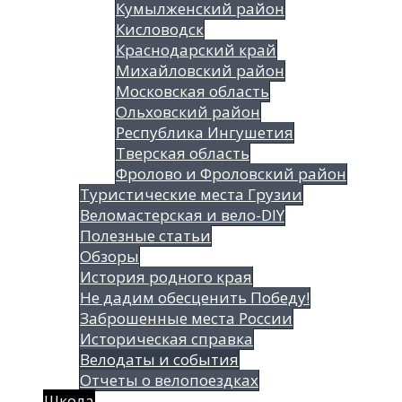
Кумылженский район
Кисловодск
Краснодарский край
Михайловский район
Московская область
Ольховский район
Республика Ингушетия
Тверская область
Фролово и Фроловский район
Туристические места Грузии
Веломастерская и вело-DIY
Полезные статьи
Обзоры
История родного края
Не дадим обесценить Победу!
Заброшенные места России
Историческая справка
Велодаты и события
Отчеты о велопоездках
Школа