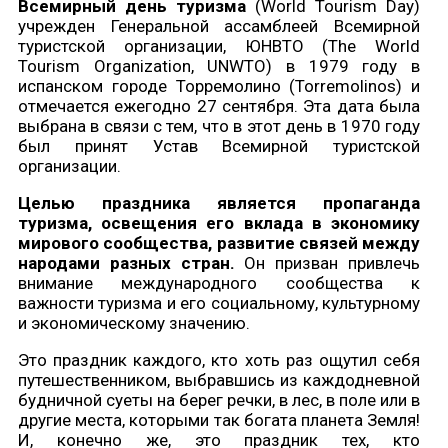
Всемирный день туризма
(World Tourism Day)
учрежден Генеральной ассамблеей Всемирной
туристской организации, ЮНВТО (The World
Tourism Organization, UNWTO) в 1979 году в
испанском городе Торремолино (Torremolinos) и
отмечается ежегодно 27 сентября. Эта дата была
выбрана в связи с тем, что в этот день в 1970 году
был принят Устав Всемирной туристской
организации.
Целью праздника является пропаганда
туризма, освещения его вклада в экономику
мирового сообщества, развитие связей между
народами разных стран.
Он призван привлечь
внимание международного сообщества к
важности туризма и его социальному, культурному
и экономическому значению.
Это праздник каждого, кто хоть раз ощутил себя
путешественником, выбравшись из каждодневной
будничной суеты на берег речки, в лес, в поле или в
другие места, которыми так богата планета Земля!
И, конечно же, это праздник тех, кто