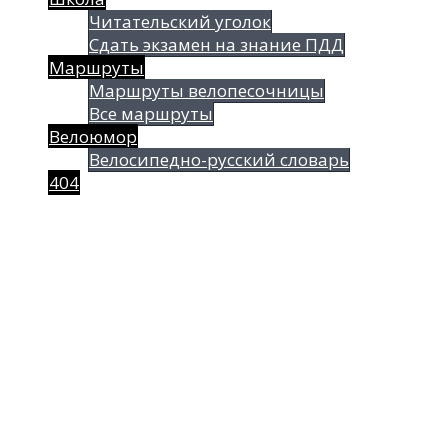
Читательский уголок
Сдать экзамен на знание ПДД
Маршруты
Маршруты велопесочницы
Все маршруты
Велоюмор
Велосипедно-русский словарь
404