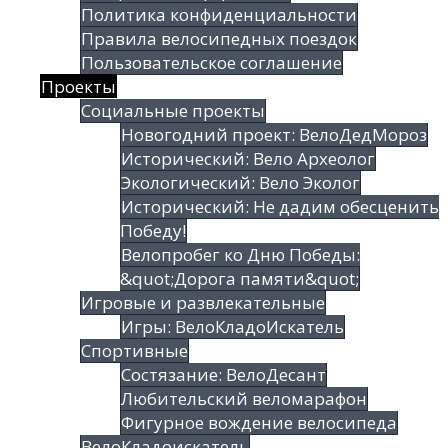
Политика конфиденциальности
Правила велосипедных поездок
Пользовательское соглашение
Проекты
Социальные проекты
Новогодний проект: ВелоДедМороз
Исторический: Вело Археолог
Экологический: Вело Эколог
Исторический: Не дадим обесценить
Победу!
Велопробег ко Дню Победы:
&quot;Дорога памяти&quot;
Игровые и развлекательные
Игры: ВелоКладоИскатель
Спортивные
Состязание: ВелоДесант
Любительский веломарафон
Фигурное вождение велосипеда
ВелоКладоискатель