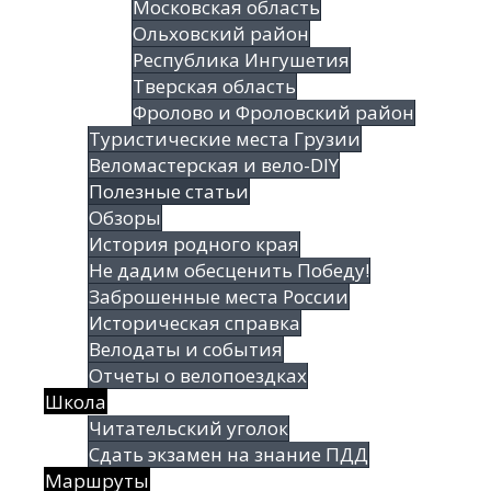
Московская область
Ольховский район
Республика Ингушетия
Тверская область
Фролово и Фроловский район
Туристические места Грузии
Веломастерская и вело-DIY
Полезные статьи
Обзоры
История родного края
Не дадим обесценить Победу!
Заброшенные места России
Историческая справка
Велодаты и события
Отчеты о велопоездках
Школа
Читательский уголок
Сдать экзамен на знание ПДД
Маршруты