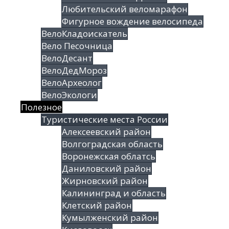
Любительский веломарафон
Фигурное вождение велосипеда
ВелоКладоискатель
Вело Песочница
ВелоДесант
ВелоДедМороз
ВелоАрхеолог
ВелоЭкологи
Полезное
Туристические места России
Алексеевский район
Волгоградская облаcть
Воронежская облатсь
Даниловский район
Жирновский район
Калининград и область
Клетский район
Кумылженский район