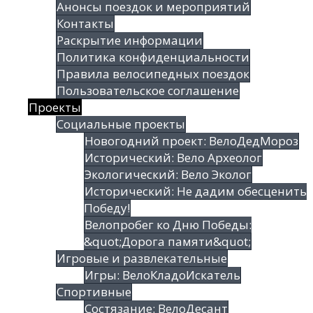
Анонсы поездок и мероприятий
Контакты
Раскрытие информации
Политика конфиденциальности
Правила велосипедных поездок
Пользовательское соглашение
Проекты
Социальные проекты
Новогодний проект: ВелоДедМороз
Исторический: Вело Археолог
Экологический: Вело Эколог
Исторический: Не дадим обесценить
Победу!
Велопробег ко Дню Победы:
&quot;Дорога памяти&quot;
Игровые и развлекательные
Игры: ВелоКладоИскатель
Спортивные
Состязание: ВелоДесант