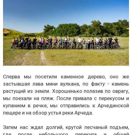
Сперва мы посетили каменное дерево, оно же
застывшая лава мини вулкана, по факту - камень
растущий из земли. Хорошенько полазив по оврагу,
мы поехали на пляж. После привала с перекусом и
купанием в речке, мы отправились к Арчединской
пещере и на обзор устья реки Арчеда.
Затем нас ждал долгий, крутой песчаный подъем,
где после небольшого перекура и общей