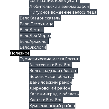
Состязание: ВелоДесант
Любительский веломарафон
Фигурное вождение велосипеда
ВелоКладоискатель
Вело Песочница
ВелоДесант
ВелоДедМороз
ВелоАрхеолог
ВелоЭкологи
Полезное
Туристические места России
Алексеевский район
Волгоградская облаcть
Воронежская облатсь
Даниловский район
Жирновский район
Калининград и область
Клетский район
Кумылженский район