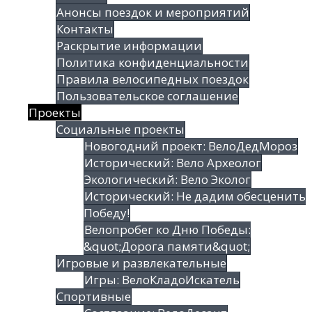
Анонсы поездок и мероприятий
Контакты
Раскрытие информации
Политика конфиденциальности
Правила велосипедных поездок
Пользовательское соглашение
Проекты
Социальные проекты
Новогодний проект: ВелоДедМороз
Исторический: Вело Археолог
Экологический: Вело Эколог
Исторический: Не дадим обесценить
Победу!
Велопробег ко Дню Победы:
&quot;Дорога памяти&quot;
Игровые и развлекательные
Игры: ВелоКладоИскатель
Спортивные