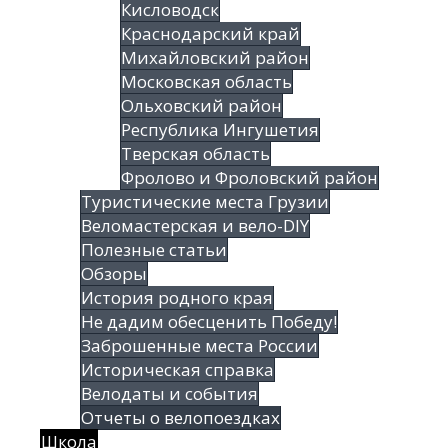
Кисловодск
Краснодарский край
Михайловский район
Московская область
Ольховский район
Республика Ингушетия
Тверская область
Фролово и Фроловский район
Туристические места Грузии
Веломастерская и вело-DIY
Полезные статьи
Обзоры
История родного края
Не дадим обесценить Победу!
Заброшенные места России
Историческая справка
Велодаты и события
Отчеты о велопоездках
Школа