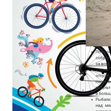
По пути
собрал 
за всех
Отдых 
отсутст
Наши в
результ
в больш
Рыбалка
над ме