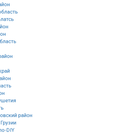
айон
облаcть
латсь
йон
йон
область
район
край
айон
асть
он
ушетия
ть
овский район
 Грузии
ло-DIY