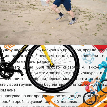
 туда у нас случилось несколько проколов, правда все 
один единственный человек, но как мы заключили - он
 нас, чтобы мы не страдали)
на берегу Дона был просто сказочным. Тихое теч
вие комаров, но при этом активные игры, конкурсы и м
елосипедисты отобрали первые места почти во всех к
ате у всей группы были бесплатные напитки, конфеты и 
ом чане!
, прогулка на квадроцикле, настоящая донская уха, веч
ловой горой, вкусный сочный шашлык.... Время было