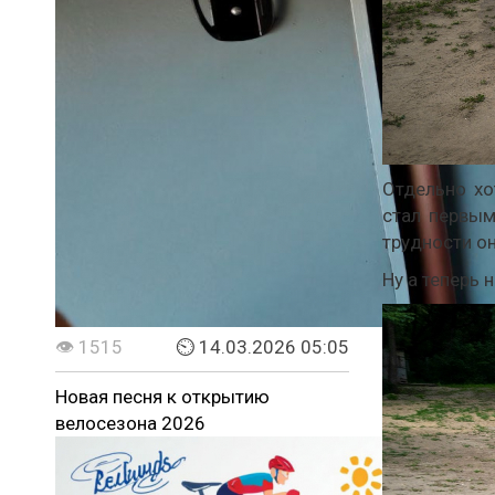
Отдельно хо
стал первым
трудности он
Ну а теперь 
👁 1515
⏲ 14.03.2026 05:05
Новая песня к открытию
велосезона 2026