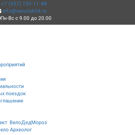
+7 (937) 720-11-88
info@veloclub34.ru
Пн-Вс с 9.00 до 20.00
ероприятий
ии
иальности
ых поездок
оглашение
ы
ект: ВелоДедМороз
Вело Археолог