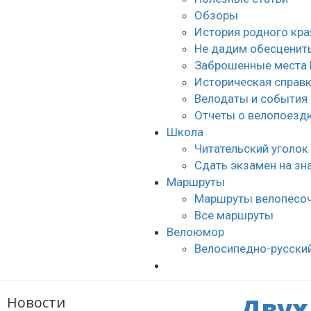
Обзоры
История родного кра
Не дадим обесценить
Заброшенные места 
Историческая справ
Велодаты и события
Отчеты о велопоезд
Школа
Читательский уголок
Сдать экзамен на з
Маршруты
Маршруты велопесо
Все маршруты
Велоюмор
Велосипедно-русски
Двух
Новости