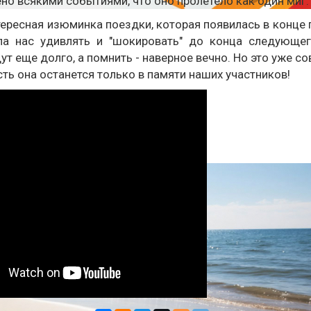
но всякими событиями, что оно пролетело как один миг.
тересная изюминка поездки, которая появилась в конце 
ла нас удивлять и "шокировать" до конца следующег
ут еще долго, а помнить - наверное вечно. Но это уже с
сть она останется только в памяти наших участников!