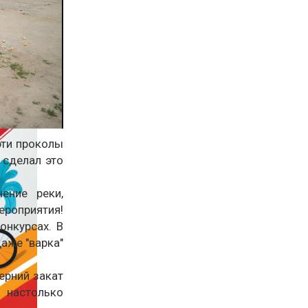
эти проколы
 сделал это
ение реки,
ероприятия!
онкурсах. В
даже "варка"
ерний закат
 настолько