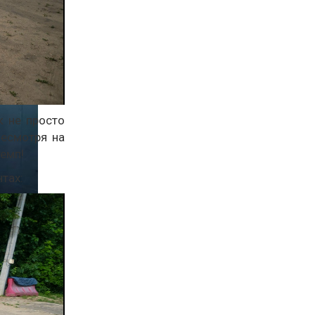
к не просто
Несмотря на
темп!
нтах: