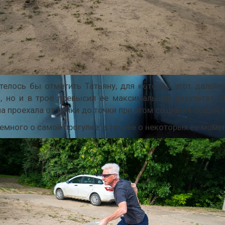
телось бы отметить Татьяну, для которой этот дальня
, но и в трое превысил ее максимальный результат. 
а проехала от точки до точки при этом сохраняя общий 
немного о самой прогулке, а точнее о некоторых ее моме