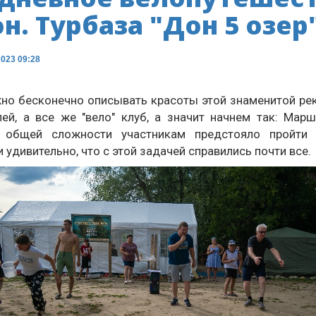
н. Турбаза "Дон 5 озер"
023 09:28
но бесконечно описывать красоты этой знаменитой рек
лей, а все же "вело" клуб, а значит начнем так: Мар
 общей сложности участникам предстояло пройти
 удивительно, что с этой задачей справились почти все.