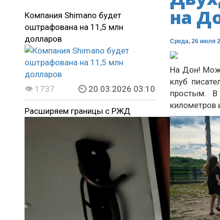
на До
Компания Shimano будет
оштрафована на 11,5 млн
долларов
Среда, 26 июля 2
На Дон! Мож
клуб писате
👁 1737
⏲ 20.03.2026 03:10
простым. В
километров и
Расширяем границы с РЖД