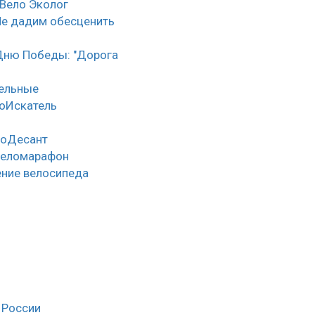
 Вело Эколог
Не дадим обесценить
Дню Победы: "Дорога
тельные
оИскатель
лоДесант
веломарафон
ние велосипеда
 России