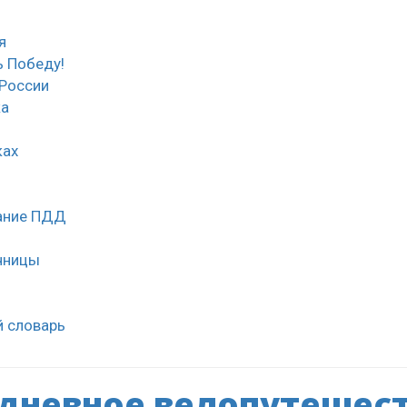
я
 Победу!
России
ка
ках
нание ПДД
чницы
й словарь
дневное велопутешес