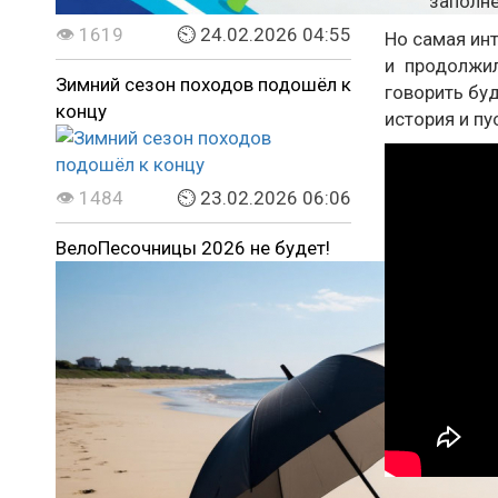
заполне
👁 1619
⏲ 24.02.2026 04:55
Но самая ин
и продолжи
Зимний сезон походов подошёл к
говорить буд
концу
история и пу
👁 1484
⏲ 23.02.2026 06:06
ВелоПесочницы 2026 не будет!