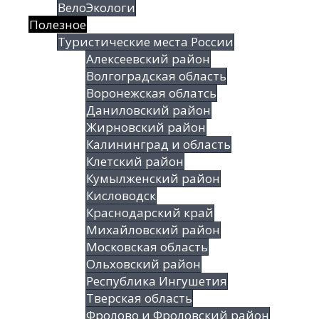
ВелоЭкологи
Полезное
Туристические места России
Алексеевский район
Волгоградская облаcть
Воронежская облатсь
Даниловский район
Жирновский район
Калининград и область
Клетский район
Кумылженский район
Кисловодск
Краснодарский край
Михайловский район
Московская область
Ольховский район
Республика Ингушетия
Тверская область
Фролово и Фроловский район