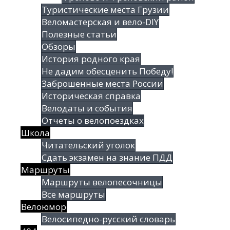
Туристические места Грузии
Веломастерская и вело-DIY
Полезные статьи
Обзоры
История родного края
Не дадим обесценить Победу!
Заброшенные места России
Историческая справка
Велодаты и события
Отчеты о велопоездках
Школа
Читательский уголок
Сдать экзамен на знание ПДД
Маршруты
Маршруты велопесочницы
Все маршруты
Велоюмор
Велосипедно-русский словарь