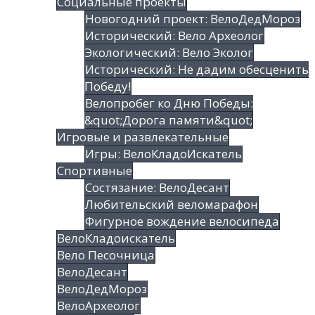
Социальные проекты
Новогодний проект: ВелоДедМороз
Исторический: Вело Археолог
Экологический: Вело Эколог
Исторический: Не дадим обесценить
Победу!
Велопробег ко Дню Победы:
&quot;Дорога памяти&quot;
Игровые и развлекательные
Игры: ВелоКладоИскатель
Спортивные
Состязание: ВелоДесант
Любительский веломарафон
Фигурное вождение велосипеда
ВелоКладоискатель
Вело Песочница
ВелоДесант
ВелоДедМороз
ВелоАрхеолог