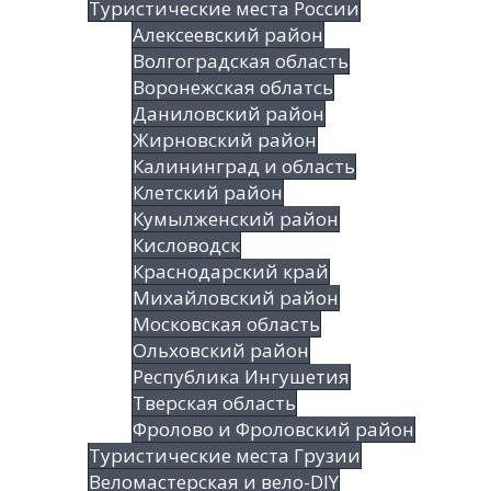
Туристические места России
Алексеевский район
Волгоградская облаcть
Воронежская облатсь
Даниловский район
Жирновский район
Калининград и область
Клетский район
Кумылженский район
Кисловодск
Краснодарский край
Михайловский район
Московская область
Ольховский район
Республика Ингушетия
Тверская область
Фролово и Фроловский район
Туристические места Грузии
Веломастерская и вело-DIY