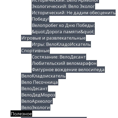
Экологический: Вело Эколог
Исторический: Не дадим обесценить
Победу!
Велопробег ко Дню Победы:
&quot;Дорога памяти&quot;
Игровые и развлекательные
Игры: ВелоКладоИскатель
Спортивные
Состязание: ВелоДесант
Любительский веломарафон
Фигурное вождение велосипеда
ВелоКладоискатель
Вело Песочница
ВелоДесант
ВелоДедМороз
ВелоАрхеолог
ВелоЭкологи
Полезное