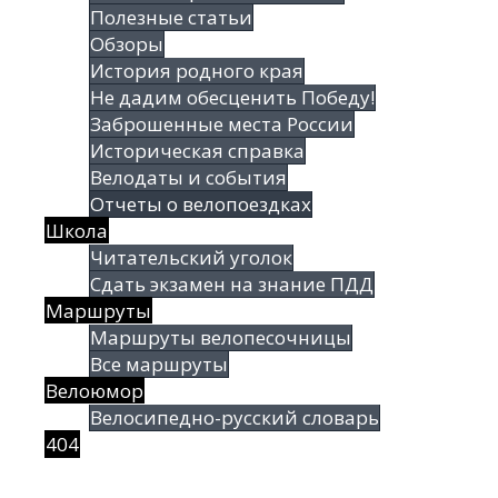
Полезные статьи
Обзоры
История родного края
Не дадим обесценить Победу!
Заброшенные места России
Историческая справка
Велодаты и события
Отчеты о велопоездках
Школа
Читательский уголок
Сдать экзамен на знание ПДД
Маршруты
Маршруты велопесочницы
Все маршруты
Велоюмор
Велосипедно-русский словарь
404