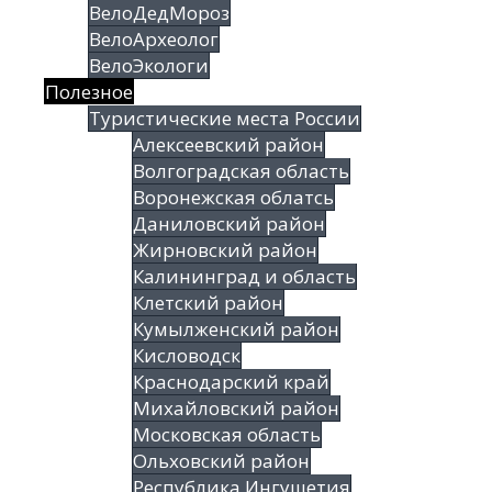
ВелоДедМороз
ВелоАрхеолог
ВелоЭкологи
Полезное
Туристические места России
Алексеевский район
Волгоградская облаcть
Воронежская облатсь
Даниловский район
Жирновский район
Калининград и область
Клетский район
Кумылженский район
Кисловодск
Краснодарский край
Михайловский район
Московская область
Ольховский район
Республика Ингушетия