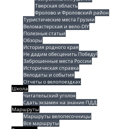
Тверская область
Фролово и Фроловский район
Туристические места Грузии
Веломастерская и вело-DIY
Полезные статьи
Обзоры
История родного края
Не дадим обесценить Победу!
Заброшенные места России
Историческая справка
Велодаты и события
Отчеты о велопоездках
Школа
Читательский уголок
Сдать экзамен на знание ПДД
Маршруты
Маршруты велопесочницы
Все маршруты