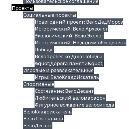
Пользовательское соглашение
Проекты
Социальные проекты
Новогодний проект: ВелоДедМороз
Исторический: Вело Археолог
Экологический: Вело Эколог
Исторический: Не дадим обесценить
Победу!
Велопробег ко Дню Победы:
&quot;Дорога памяти&quot;
Игровые и развлекательные
Игры: ВелоКладоИскатель
Спортивные
Состязание: ВелоДесант
Любительский веломарафон
Фигурное вождение велосипеда
ВелоКладоискатель
Вело Песочница
ВелоДесант