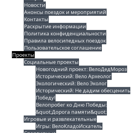
Новости
Анонсы поездок и мероприятий
Контакты
Раскрытие информации
Политика конфиденциальности
Правила велосипедных поездок
Пользовательское соглашение
Проекты
Социальные проекты
Новогодний проект: ВелоДедМороз
Исторический: Вело Археолог
Экологический: Вело Эколог
Исторический: Не дадим обесценить
Победу!
Велопробег ко Дню Победы:
&quot;Дорога памяти&quot;
Игровые и развлекательные
Игры: ВелоКладоИскатель