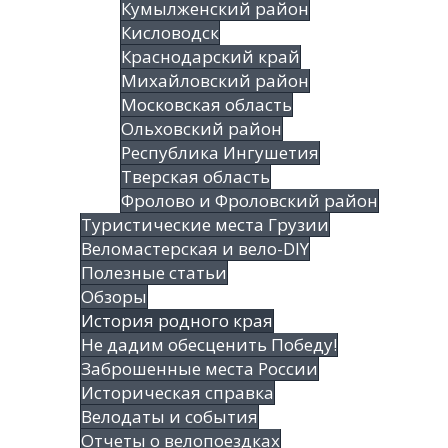
Кумылженский район
Кисловодск
Краснодарский край
Михайловский район
Московская область
Ольховский район
Республика Ингушетия
Тверская область
Фролово и Фроловский район
Туристические места Грузии
Веломастерская и вело-DIY
Полезные статьи
Обзоры
История родного края
Не дадим обесценить Победу!
Заброшенные места России
Историческая справка
Велодаты и события
Отчеты о велопоездках