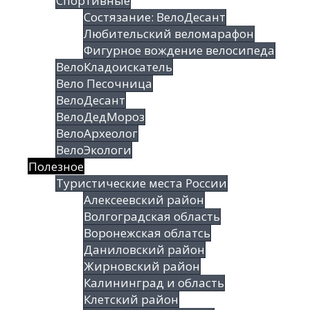
Спортивные
Состязание: ВелоДесант
Любительский веломарафон
Фигурное вождение велосипеда
ВелоКладоискатель
Вело Песочница
ВелоДесант
ВелоДедМороз
ВелоАрхеолог
ВелоЭкологи
Полезное
Туристические места России
Алексеевский район
Волгоградская облаcть
Воронежская облатсь
Даниловский район
Жирновский район
Калининград и область
Клетский район