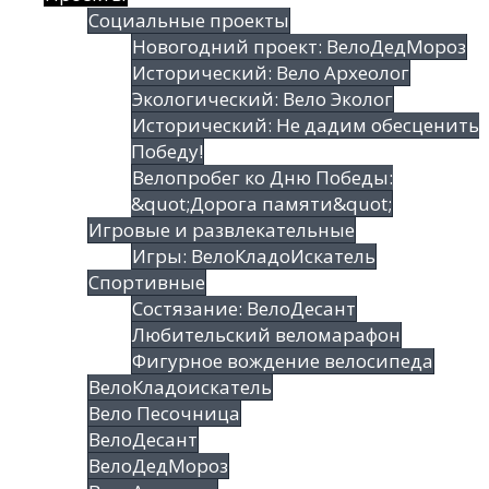
Социальные проекты
Новогодний проект: ВелоДедМороз
Исторический: Вело Археолог
Экологический: Вело Эколог
Исторический: Не дадим обесценить
Победу!
Велопробег ко Дню Победы:
&quot;Дорога памяти&quot;
Игровые и развлекательные
Игры: ВелоКладоИскатель
Спортивные
Состязание: ВелоДесант
Любительский веломарафон
Фигурное вождение велосипеда
ВелоКладоискатель
Вело Песочница
ВелоДесант
ВелоДедМороз