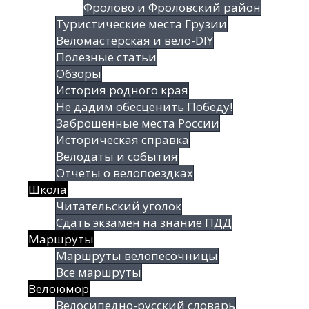
Фролово и Фроловский район
Туристические места Грузии
Веломастерская и вело-DIY
Полезные статьи
Обзоры
История родного края
Не дадим обесценить Победу!
Заброшенные места России
Историческая справка
Велодаты и события
Отчеты о велопоездках
Школа
Читательский уголок
Сдать экзамен на знание ПДД
Маршруты
Маршруты велопесочницы
Все маршруты
Велоюмор
Велосипедно-русский словарь