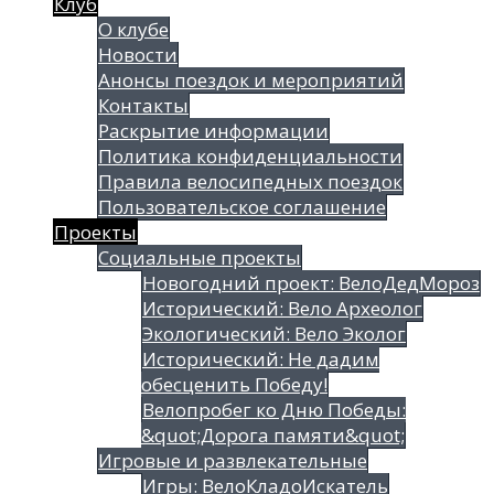
Клуб
О клубе
Новости
Анонсы поездок и мероприятий
Контакты
Раскрытие информации
Политика конфиденциальности
Правила велосипедных поездок
Пользовательское соглашение
Проекты
Социальные проекты
Новогодний проект: ВелоДедМороз
Исторический: Вело Археолог
Экологический: Вело Эколог
Исторический: Не дадим
обесценить Победу!
Велопробег ко Дню Победы:
&quot;Дорога памяти&quot;
Игровые и развлекательные
Игры: ВелоКладоИскатель