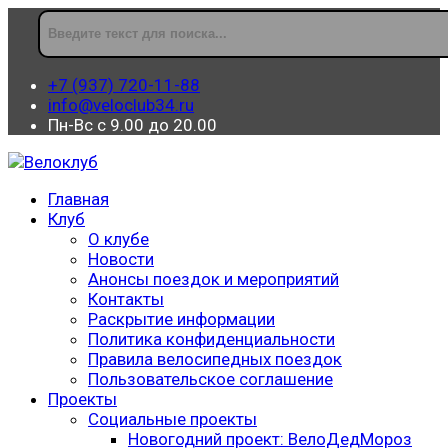
+7 (937) 720-11-88
info@veloclub34.ru
Пн-Вс с 9.00 до 20.00
Главная
Клуб
О клубе
Новости
Анонсы поездок и мероприятий
Контакты
Раскрытие информации
Политика конфиденциальности
Правила велосипедных поездок
Пользовательское соглашение
Проекты
Социальные проекты
Новогодний проект: ВелоДедМороз