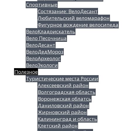
Спортивные
Состязание: ВелоДесант
Любительский веломарафон
Фигурное вождение велосипеда
ВелоКладоискатель
Вело Песочница
ВелоДесант
ВелоДедМороз
ВелоАрхеолог
ВелоЭкологи
Полезное
Туристические места России
Алексеевский район
Волгоградская облаcть
Воронежская облатсь
Даниловский район
Жирновский район
Калининград и область
Клетский район