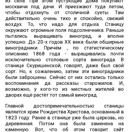
из села. При этом пустующие дома покупают
москвичи под дачи. И приезжают туда летом,
чтобы отдохнуть от столичной суеты. Там
действительно очень тихо и спокойно, свежий
воздух. То, что надо для отдыха. Станицу
окружают огромные поля подсолнечника. Раньше
пытались выращивать виноград, и вполне
успешно. До 20-х годов ХХ века были обширные
виноградники. Причём , по статистическому
описанию 1868 года - выращивались почти
исключительно столовые сорта винограда. В
станице Скуришенской, говорят, даже был свой
сорт. Но, к сожалению, затем эти виноградники
были заброшены. Сейчас от них остались только
воспоминания да рассказы старожилов. И,
возможно, у кого-то из местных жителей во
дворах ещё растёт тот самый виноград.
Главной достопримечательностью станицы
является храм Рождества Христова, основанный в
1823 году. Ранее в станице уже была церковь, но
деревянная. Потом она была заменена на
каменную. Вот, что об этом говорит сайт