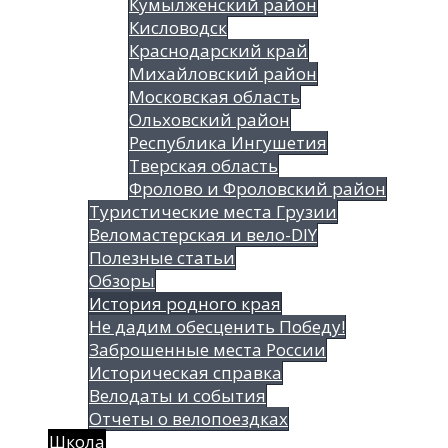
Кумылженский район
Кисловодск
Краснодарский край
Михайловский район
Московская область
Ольховский район
Республика Ингушетия
Тверская область
Фролово и Фроловский район
Туристические места Грузии
Веломастерская и вело-DIY
Полезные статьи
Обзоры
История родного края
Не дадим обесценить Победу!
Заброшенные места России
Историческая справка
Велодаты и события
Отчеты о велопоездках
Школа