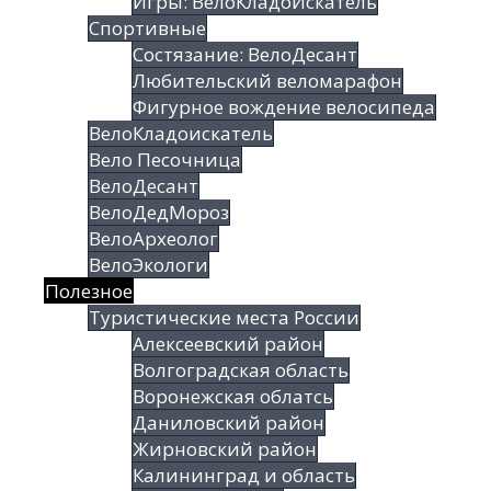
Игры: ВелоКладоИскатель
Спортивные
Состязание: ВелоДесант
Любительский веломарафон
Фигурное вождение велосипеда
ВелоКладоискатель
Вело Песочница
ВелоДесант
ВелоДедМороз
ВелоАрхеолог
ВелоЭкологи
Полезное
Туристические места России
Алексеевский район
Волгоградская облаcть
Воронежская облатсь
Даниловский район
Жирновский район
Калининград и область