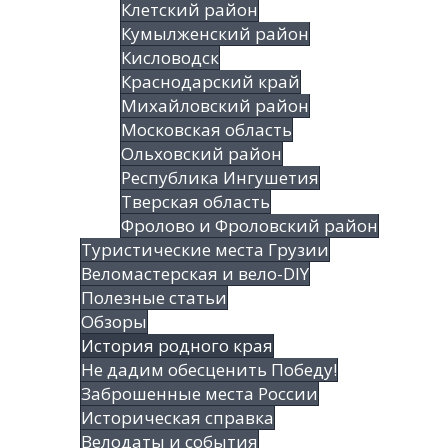
Клетский район
Кумылженский район
Кисловодск
Краснодарский край
Михайловский район
Московская область
Ольховский район
Республика Ингушетия
Тверская область
Фролово и Фроловский район
Туристические места Грузии
Веломастерская и вело-DIY
Полезные статьи
Обзоры
История родного края
Не дадим обесценить Победу!
Заброшенные места России
Историческая справка
Велодаты и события