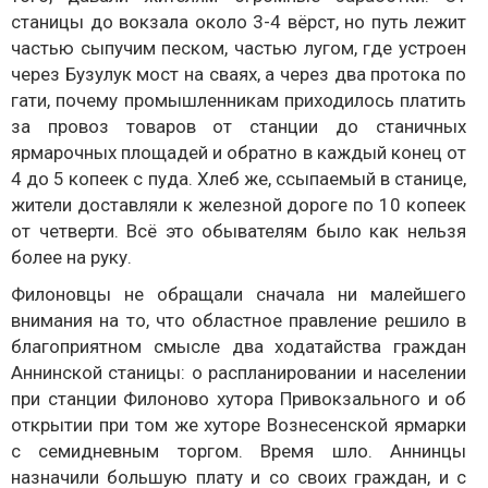
станицы до вокзала около 3-4 вёрст, но путь лежит
частью сыпучим песком, частью лугом, где устроен
через Бузулук мост на сваях, а через два протока по
гати, почему промышленникам приходилось платить
за провоз товаров от станции до станичных
ярмарочных площадей и обратно в каждый конец от
4 до 5 копеек с пуда. Хлеб же, ссыпаемый в станице,
жители доставляли к железной дороге по 10 копеек
от четверти. Всё это обывателям было как нельзя
более на руку.
Филоновцы не обращали сначала ни малейшего
внимания на то, что областное правление решило в
благоприятном смысле два ходатайства граждан
Аннинской станицы: о распланировании и населении
при станции Филоново
хутора Привокзального
и об
открытии при том же хуторе Вознесенской ярмарки
с семидневным торгом. Время шло. Аннинцы
назначили большую плату и со своих граждан, и с