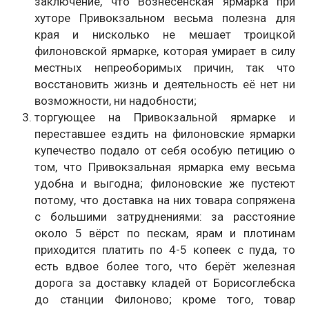
заключение, что Вознесенская ярмарка при
хуторе Привокзальном весьма полезна для
края и нисколько не мешает троицкой
филоновской ярмарке, которая умирает в силу
местных непреоборимых причин, так что
восстановить жизнь и деятельность её нет ни
возможности, ни надобности;
торгующее на Привокзальной ярмарке и
переставшее ездить на филоновские ярмарки
купечество подало от себя особую петицию о
том, что Привокзальная ярмарка ему весьма
удобна и выгодна; филоновские же пустеют
потому, что доставка на них товара сопряжена
с большими затруднениями: за расстояние
около 5 вёрст по пескам, ярам и плотинам
приходится платить по 4-5 копеек с пуда, то
есть вдвое более того, что берёт железная
дорога за доставку кладей от Борисоглебска
до станции Филоново; кроме того, товар