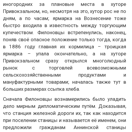
иногородних за плановые места в хуторе
Привокзальном, но, несмотря на это, хутор рос не по
дням, а по часам; ярмарка на Вознесение тоже
быстро входила в известность между торгующим
купечеством. Филоновцы встрепенулись, наконец,
поняв своё опасное положение только тогда, когда
в 1886 году главная их кормилица – троицкая
ярмарка – упала окончательно, а на хуторе
Привокзальном сразу открылся многолюдный
рынок с торговлей всевозможными
сельскохозяйственными продуктами и
мануфактурными товарами; началась также тут в
больших размерах ссыпка хлеба.
Сначала Филоновцы вознамерились было уладить
дело мирным дипломатическим путём. Доказывая,
что станция железной дороги их, так как находится
при поселении станицы и называется её именем, они
предложили гражданам Аннинской станицы