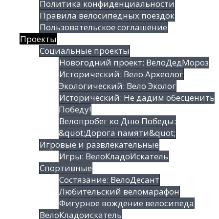
Политика конфиденциальности
Правила велосипедных поездок
Пользовательское соглашение
Проекты
Социальные проекты
Новогодний проект: ВелоДедМороз
Исторический: Вело Археолог
Экологический: Вело Эколог
Исторический: Не дадим обесценить
Победу!
Велопробег ко Дню Победы:
&quot;Дорога памяти&quot;
Игровые и развлекательные
Игры: ВелоКладоИскатель
Спортивные
Состязание: ВелоДесант
Любительский веломарафон
Фигурное вождение велосипеда
ВелоКладоискатель