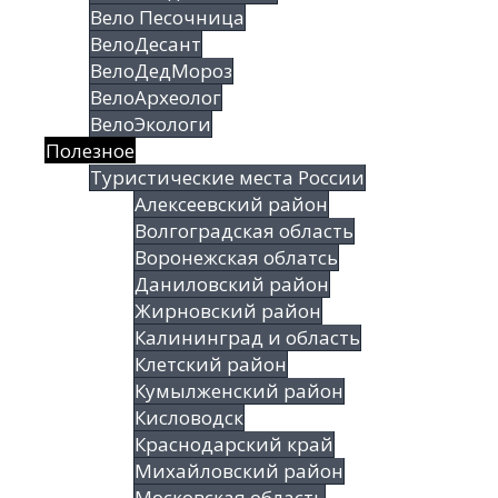
Вело Песочница
ВелоДесант
ВелоДедМороз
ВелоАрхеолог
ВелоЭкологи
Полезное
Туристические места России
Алексеевский район
Волгоградская облаcть
Воронежская облатсь
Даниловский район
Жирновский район
Калининград и область
Клетский район
Кумылженский район
Кисловодск
Краснодарский край
Михайловский район
Московская область