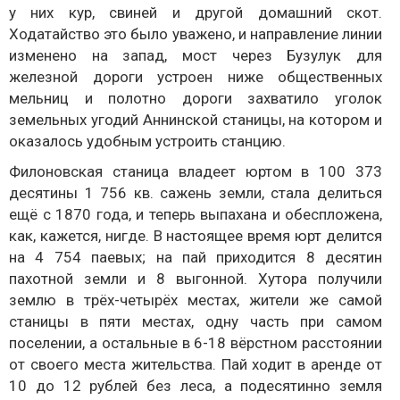
у них кур, свиней и другой домашний скот.
Ходатайство это было уважено, и направление линии
изменено на запад, мост через Бузулук для
железной дороги устроен ниже общественных
мельниц и полотно дороги захватило уголок
земельных угодий Аннинской станицы, на котором и
оказалось удобным устроить станцию.
Филоновская станица владеет юртом в 100 373
десятины 1 756 кв. сажень земли, стала делиться
ещё с 1870 года, и теперь выпахана и обеспложена,
как, кажется, нигде. В настоящее время юрт делится
на 4 754 паевых; на пай приходится 8 десятин
пахотной земли и 8 выгонной. Хутора получили
землю в трёх-четырёх местах, жители же самой
станицы в пяти местах, одну часть при самом
поселении, а остальные в 6-18 вёрстном расстоянии
от своего места жительства. Пай ходит в аренде от
10 до 12 рублей без леса, а подесятинно земля