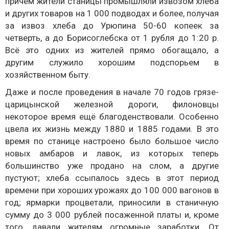
причём жители станицы промышляли извозом хлеба
и других товаров на 1 000 подводах и более, получая
за извоз хлеба до Урюпина 50-60 копеек за
четверть, а до Борисоглебска от 1 рубля до 1:20 р.
Всё это одних из жителей прямо обогащало, а
другим служило хорошим подспорьем в
хозяйственном быту.
Даже и после проведения в начале 70 годов грязе-
царицынской железной дороги, филоновцы
некоторое время ещё благоденствовали. Особенно
цвела их жизнь между 1880 и 1885 годами. В это
время по станице настроено было большое число
новых амбаров и лавок, из которых теперь
большинство уже продано на слом, а другие
пустуют; хлеба ссыпалось здесь в этот период
времени при хороших урожаях до 100 000 вагонов в
год; ярмарки процветали, приносили в станичную
сумму до 3 000 рублей посаженной платы и, кроме
того, давали жителям огромные заработки. От