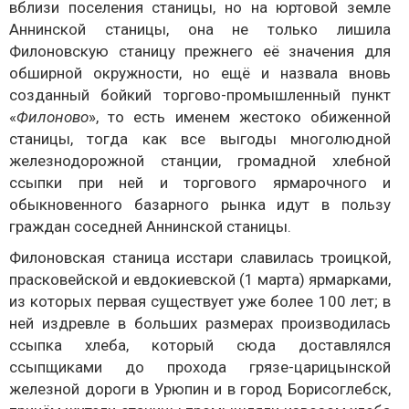
вблизи поселения станицы, но на юртовой земле
Аннинской станицы, она не только лишила
Филоновскую станицу прежнего её значения для
обширной окружности, но ещё и назвала вновь
созданный бойкий торгово-промышленный пункт
«
Филоново
», то есть именем жестоко обиженной
станицы, тогда как все выгоды многолюдной
железнодорожной станции, громадной хлебной
ссыпки при ней и торгового ярмарочного и
обыкновенного базарного рынка идут в пользу
граждан соседней Аннинской станицы.
Филоновская станица исстари славилась троицкой,
прасковейской и евдокиевской (1 марта) ярмарками,
из которых первая существует уже более 100 лет; в
ней издревле в больших размерах производилась
ссыпка хлеба, который сюда доставлялся
ссыпщиками до прохода грязе-царицынской
железной дороги в Урюпин и в город Борисоглебск,