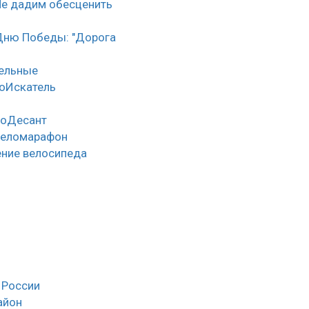
Не дадим обесценить
Дню Победы: "Дорога
тельные
оИскатель
лоДесант
веломарафон
ние велосипеда
 России
айон