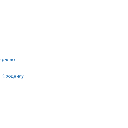
зрасло
: К роднику