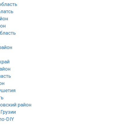
облаcть
латсь
йон
йон
область
район
край
айон
асть
он
ушетия
ть
овский район
 Грузии
ло-DIY