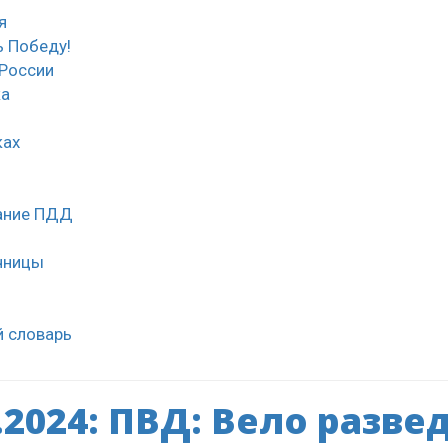
я
 Победу!
России
ка
ках
нание ПДД
чницы
й словарь
.2024: ПВД: Вело разве