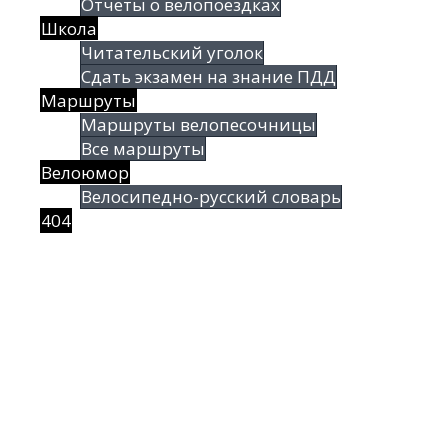
Отчеты о велопоездках
Школа
Читательский уголок
Сдать экзамен на знание ПДД
Маршруты
Маршруты велопесочницы
Все маршруты
Велоюмор
Велосипедно-русский словарь
404