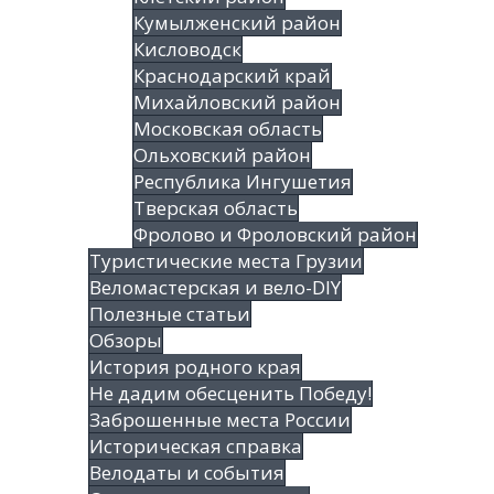
Кумылженский район
Кисловодск
Краснодарский край
Михайловский район
Московская область
Ольховский район
Республика Ингушетия
Тверская область
Фролово и Фроловский район
Туристические места Грузии
Веломастерская и вело-DIY
Полезные статьи
Обзоры
История родного края
Не дадим обесценить Победу!
Заброшенные места России
Историческая справка
Велодаты и события