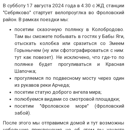
В субботу 17 августа 2024 года в 4:30 с ЖД станции
"Себряково" стартует велопроуглка во Фроловский
район. В рамках поездки мы:
посетим сказочную полянку в Колобродово.
Там вы сможете побывать в гостях у Бабы Яги,
отыскать колобка или сразиться со Змеем
Горынычем (ну или сфотографироваться с ним:
тут как повезет). Не исключено, что где-то по
полянке будет прогуливаться и Красная
Шапочка;
прогуляемся по подвесному мосту через один
из рукавов реки Арчеда;
посетим статую доброго ангела мира;
полюбуемся видами со смотровой площадки;
посетим "Фроловское море" (Фроловский
забой).
После этого мы отправимся домой и тут возможны
небольшие приключения, но об этом вы узнаете