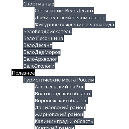
Спортивные
Состязание: ВелоДесант
Любительский веломарафон
Фигурное вождение велосипеда
ВелоКладоискатель
Вело Песочница
ВелоДесант
ВелоДедМороз
ВелоАрхеолог
ВелоЭкологи
Полезное
Туристические места России
Алексеевский район
Волгоградская облаcть
Воронежская облатсь
Даниловский район
Жирновский район
Калининград и область
Клетский район