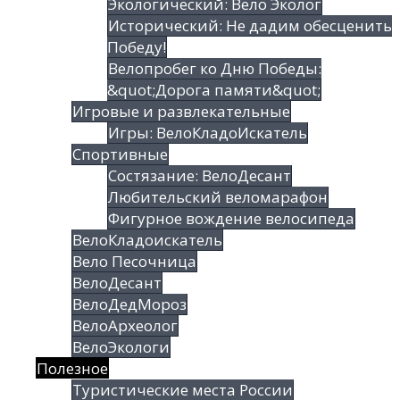
Экологический: Вело Эколог
Исторический: Не дадим обесценить
Победу!
Велопробег ко Дню Победы:
&quot;Дорога памяти&quot;
Игровые и развлекательные
Игры: ВелоКладоИскатель
Спортивные
Состязание: ВелоДесант
Любительский веломарафон
Фигурное вождение велосипеда
ВелоКладоискатель
Вело Песочница
ВелоДесант
ВелоДедМороз
ВелоАрхеолог
ВелоЭкологи
Полезное
Туристические места России