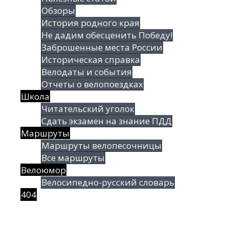
Обзоры
История родного края
Не дадим обесценить Победу!
Заброшенные места России
Историческая справка
Велодаты и события
Отчеты о велопоездках
Школа
Читательский уголок
Сдать экзамен на знание ПДД
Маршруты
Маршруты велопесочницы
Все маршруты
Велоюмор
Велосипедно-русский словарь
404