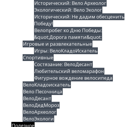
Исторический: Вело Археолог
Экологический: Вело Эколог
Исторический: Не дадим обесценить
Победу!
Велопробег ко Дню Победы:
&quot;Дорога памяти&quot;
Игровые и развлекательные
Игры: ВелоКладоИскатель
Спортивные
Состязание: ВелоДесант
Любительский веломарафон
Фигурное вождение велосипеда
ВелоКладоискатель
Вело Песочница
ВелоДесант
ВелоДедМороз
ВелоАрхеолог
ВелоЭкологи
Полезное