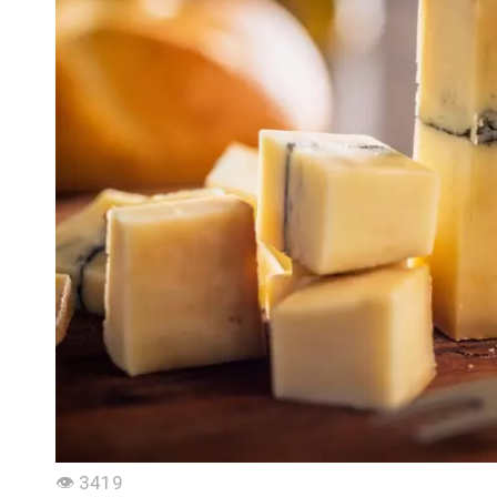
👁 3419