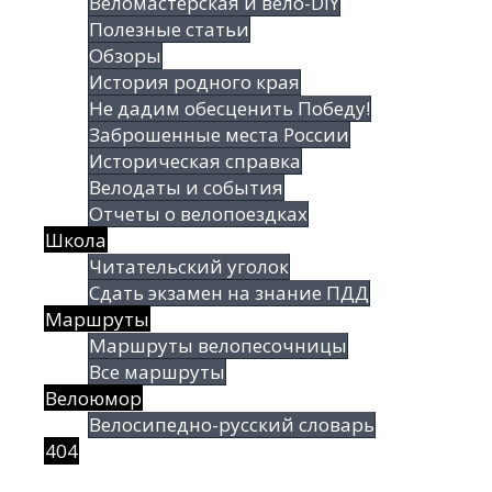
Веломастерская и вело-DIY
Полезные статьи
Обзоры
История родного края
Не дадим обесценить Победу!
Заброшенные места России
Историческая справка
Велодаты и события
Отчеты о велопоездках
Школа
Читательский уголок
Сдать экзамен на знание ПДД
Маршруты
Маршруты велопесочницы
Все маршруты
Велоюмор
Велосипедно-русский словарь
404