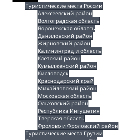
Туристические места России
Алексеевский район
Волгоградская облаcть
Воронежская облатсь
Даниловский район
Жирновский район
Калининград и область
Клетский район
Кумылженский район
Кисловодск
Краснодарский край
Михайловский район
Московская область
Ольховский район
Республика Ингушетия
Тверская область
Фролово и Фроловский район
Туристические места Грузии