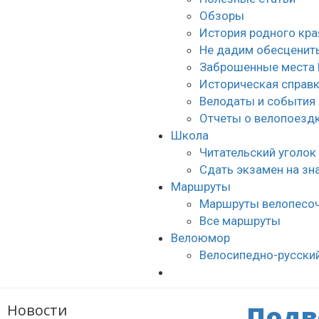
Обзоры
История родного кра
Не дадим обесценить
Заброшенные места 
Историческая справ
Велодаты и события
Отчеты о велопоезд
Школа
Читательский уголок
Сдать экзамен на з
Маршруты
Маршруты велопесо
Все маршруты
Велоюмор
Велосипедно-русски
Подв
Новости