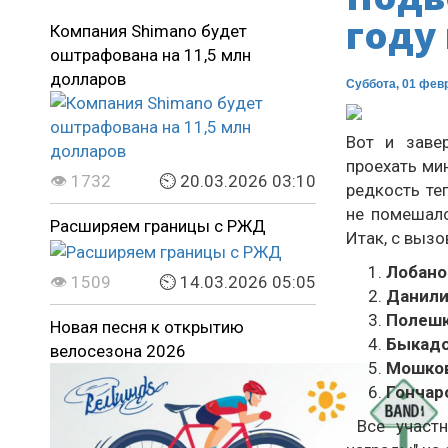
году
Компания Shimano будет
оштрафована на 11,5 млн
долларов
Суббота, 01 фев
Вот и заве
проехать ми
👁 1732
⏲ 20.03.2026 03:10
редкость те
не помешало
Расширяем границы с РЖД
Итак, с выз
Лобано
👁 1509
⏲ 14.03.2026 05:05
Данили
Полешк
Новая песня к открытию
Быкадо
велосезона 2026
Мошков
Гончар
Все участн