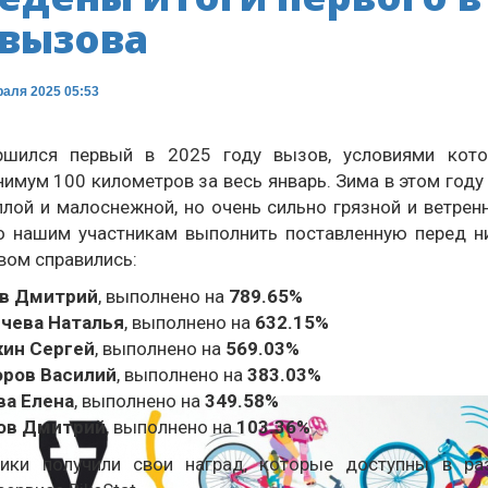
 вызова
раля 2025 05:53
ршился первый в 2025 году вызов, условиями кото
нимум 100 километров за весь январь. Зима в этом году
плой и малоснежной, но очень сильно грязной и ветренн
 нашим участникам выполнить поставленную перед н
овом справились:
в Дмитрий
, выполнено на
789.65%
чева Наталья
, выполнено на
632.15%
ин Сергей
, выполнено на
569.03%
ров Василий
, выполнено на
383.03%
а Елена
, выполнено на
349.58%
ов Дмитрий
, выполнено на
103.36%
ики получили свои наград, которые доступны в ра