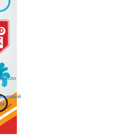
зрасло
ию новый
ва