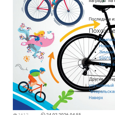
награды" на 
Последнее и
Похожие 
Компани
Новая п
Зимний 
500°C и
Число в
Другие матер
улучшенный и
"Февральская
Наверх
👁 1612
⏲ 24.02.2026 04:55