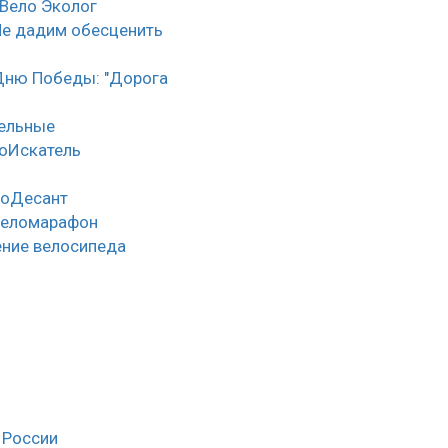
 Вело Эколог
Не дадим обесценить
Дню Победы: "Дорога
тельные
оИскатель
лоДесант
веломарафон
ние велосипеда
 России