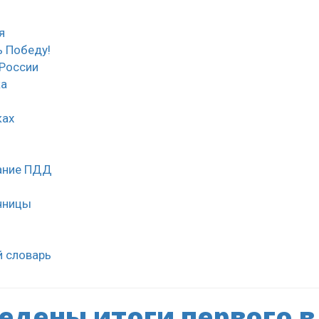
я
 Победу!
России
ка
ках
нание ПДД
чницы
й словарь
едены итоги первого в