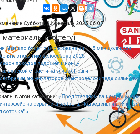
сервисе BikeStat.
зменение Суббота, 01 февраля 2025 06:07
материалы (по тегу)
я Shimano будет оштрафована на 11,5 млн долларов
есня к открытию велосезона 2026
сезон походов подошёл к концу
тальянской страсти на улицах Праги
озгораний аккумуляторов электровелосипеда сильно во
иалы в этой категории:
« Представляем вашему вниман
нтерфейс на сервисе bikestat.ru.
Подведены итоги вызо
 соточка" »