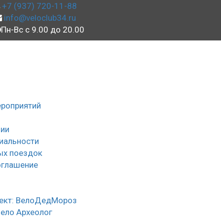
+7 (937) 720-11-88
info@veloclub34.ru
Пн-Вс с 9.00 до 20.00
ероприятий
ии
иальности
ых поездок
оглашение
ы
ект: ВелоДедМороз
Вело Археолог