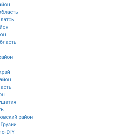
айон
облаcть
латсь
йон
йон
область
район
край
айон
асть
он
ушетия
ть
овский район
 Грузии
ло-DIY