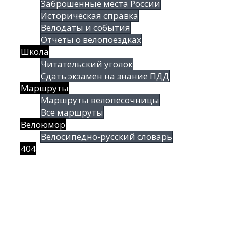
Заброшенные места России
Историческая справка
Велодаты и события
Отчеты о велопоездках
Школа
Читательский уголок
Сдать экзамен на знание ПДД
Маршруты
Маршруты велопесочницы
Все маршруты
Велоюмор
Велосипедно-русский словарь
404