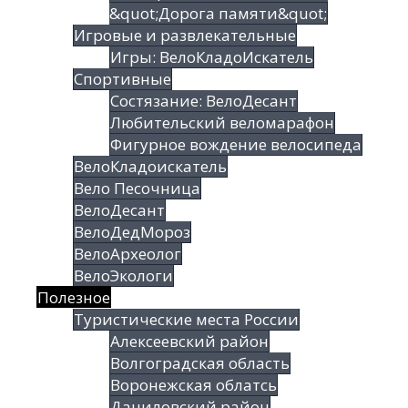
&quot;Дорога памяти&quot;
Игровые и развлекательные
Игры: ВелоКладоИскатель
Спортивные
Состязание: ВелоДесант
Любительский веломарафон
Фигурное вождение велосипеда
ВелоКладоискатель
Вело Песочница
ВелоДесант
ВелоДедМороз
ВелоАрхеолог
ВелоЭкологи
Полезное
Туристические места России
Алексеевский район
Волгоградская облаcть
Воронежская облатсь
Даниловский район