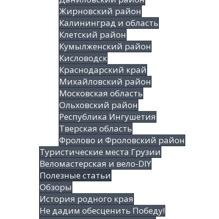
Жирновский район
Калининград и область
Клетский район
Кумылженский район
Кисловодск
Краснодарский край
Михайловский район
Московская область
Ольховский район
Республика Ингушетия
Тверская область
Фролово и Фроловский район
Туристические места Грузии
Веломастерская и вело-DIY
Полезные статьи
Обзоры
История родного края
Не дадим обесценить Победу!