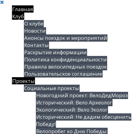
Главная
Клуб
О клубе
Новости
Анонсы поездок и мероприятий
Контакты
Раскрытие информации
Политика конфиденциальности
Правила велосипедных поездок
Пользовательское соглашение
Проекты
Социальные проекты
Новогодний проект: ВелоДедМороз
Исторический: Вело Археолог
Экологический: Вело Эколог
Исторический: Не дадим обесценить
Победу!
Велопробег ко Дню Победы: