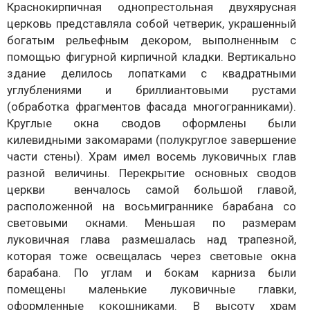
Краснокирпичная однопрестольная двухярусная
церковь представляла собой четверик, украшенный
богатым рельефным декором, выполненным с
помощью фигурной кирпичной кладки. Вертикально
здание делилось лопатками с квадратными
углублениями и бриллиантовыми рустами
(обработка фрагментов фасада многогранниками).
Круглые окна сводов оформлены были
килевидными закомарами (полукруглое завершение
части стены). Храм имел восемь луковичных глав
разной величины. Перекрытие основных сводов
церкви венчалось самой большой главой,
расположенной на восьмиграннике барабана со
световыми окнами. Меньшая по размерам
луковичная глава размешалась над трапезной,
которая тоже освещалась через световые окна
барабана. По углам и бокам карниза были
помещены маленькие луковичные главки,
оформленные кокошниками. В высоту храм