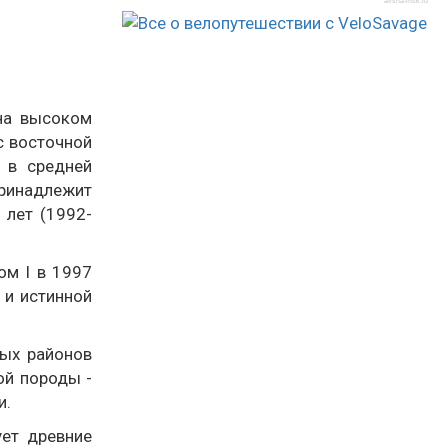
afisha-msk.ru
 на высоком
с восточной
 в средней
принадлежит
 лет (1992-
ом I в 1997
 и истинной
ных районов
ой породы -
и.
ет древние