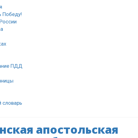
я
 Победу!
России
ка
ках
нание ПДД
чницы
й словарь
нская апостольская