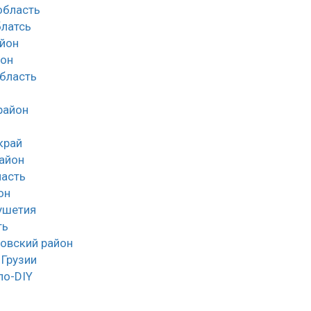
облаcть
латсь
йон
йон
область
район
край
айон
асть
он
ушетия
ть
овский район
 Грузии
ло-DIY