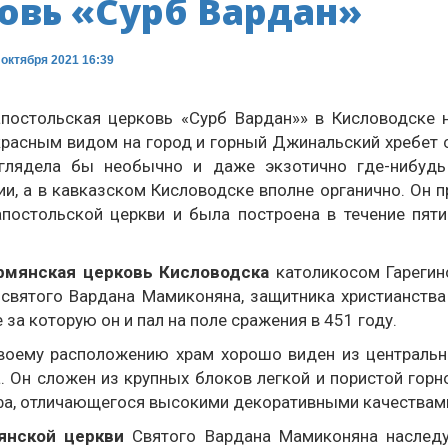
овь «Сурб Вардан»
октября 2021 16:39
постольская церковь «Сурб Вардан»» в Кисловодске
красным видом на город и горный Джинальский хребет 
глядела бы необычно и даже экзотично где-нибудь
ии, а в кавказском Кисловодске вполне органично. Он 
постольской церкви и была построена в течение пяти
рмянская церковь Кисловодска
католикосом Гарегин
 святого Вардана Мамиконяна, защитника христианства
е за которую он и пал на поле сражения в 451 году.
воему расположению храм хорошо виден из централь
. Он сложен из крупных блоков легкой и пористой горн
фа, отличающегося высокими декоративными качествам
янской церкви
Святого Вардана Мамиконяна наследу