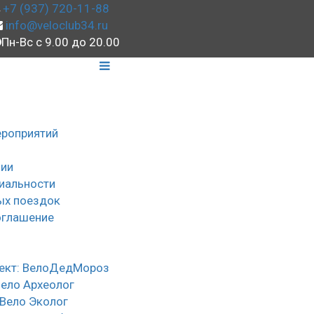
+7 (937) 720-11-88
info@veloclub34.ru
Пн-Вс с 9.00 до 20.00
ероприятий
ии
иальности
ых поездок
оглашение
ы
ект: ВелоДедМороз
Вело Археолог
 Вело Эколог