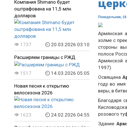
церк
Компания Shimano будет
оштрафована на 11,5 млн
долларов
Понедельник, 18 
Армянская а
холме с пре
👁 1737
⏲ 20.03.2026 03:10
стороны вы
полосе Росс
Расширяем границы с РЖД
Армянской а
1997).
👁 1517
⏲ 14.03.2026 05:05
Освящена
А
году во имя
Новая песня к открытию
веры, в битв
велосезона 2026
Благодаря с
Кисловодска
розового ту
👁 1623
⏲ 24.02.2026 04:55
Здание
Арм