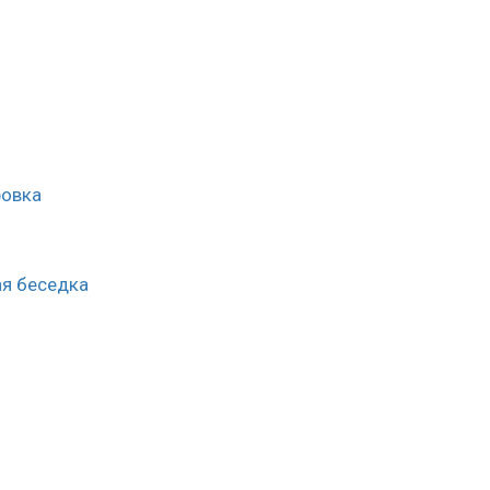
ровка
ая беседка