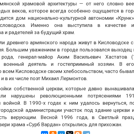
мянской храмовой архитектуры — от него словно вее
дых веков, которое всегда особенно ощущается в гор
дится дом национально-культурной автономии «Крунк
ловодска. Именно она выступила в качестве и
а и радетелей за будущий храм.
ли древнего армянского народа живут в Кисловодске с
ия. Большим уважением в городе пользовался выходец 
 рода, генерал-майор Аким Васильевич Хастатов (1
й военный деятель и гостеприимный хозяин. В его
о всем Кисловодске своим хлебосольством, часто быва
 и в их числе поэт Михаил Лермонтов.
ойки собственной церкви, которые давно вынашивал
ыли нарушены революционными потрясениями 19
 войной. В 1990-х годах к ним удалось вернуться, п
городской администрации участок под здание церкви 
сть верующим. Весной 1996 года, в Светлый праз
вери храма «Сурб Вардан» открылись для прихожан.