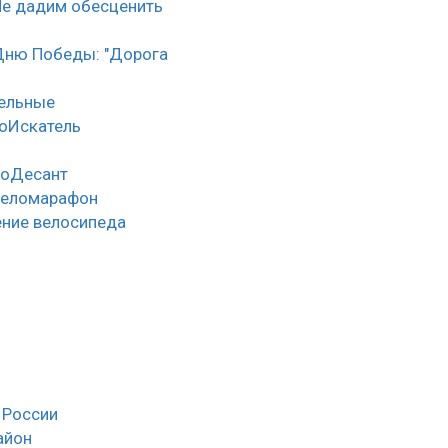
Не дадим обесценить
Дню Победы: "Дорога
тельные
оИскатель
лоДесант
веломарафон
ние велосипеда
 России
айон