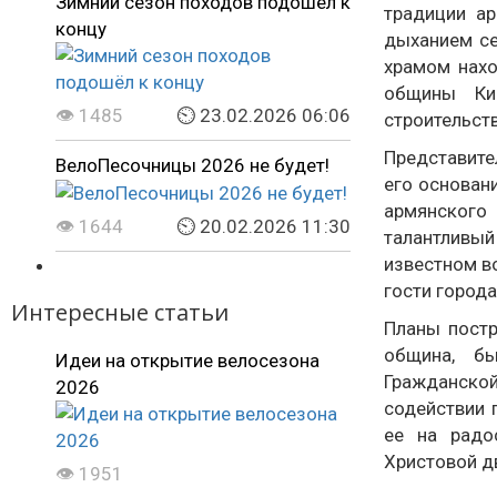
Зимний сезон походов подошёл к
традиции ар
концу
дыханием се
храмом нахо
общины Кис
👁 1485
⏲ 23.02.2026 06:06
строительств
Представите
ВелоПесочницы 2026 не будет!
его основан
армянского
👁 1644
⏲ 20.02.2026 11:30
талантливы
известном в
гости города
Интересные статьи
Планы постр
община, б
Идеи на открытие велосезона
Гражданской
2026
содействии 
ее на радо
Христовой д
👁 1951