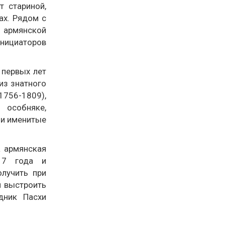
т стариной,
ах. Рядом с
» армянской
нициаторов
 первых лет
из знатного
756-1809),
 особняке,
ли именитые
а армянская
17 года и
олучить при
и выстроить
дник Пасхи