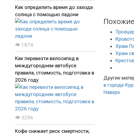
Как определить время до захода
солнца с помощью ладони
Похожие 
Троецер
Кровото
👁 1874
Храм П
Храм св
Как перевезти велосипед в
Крестов
междугороднем автобусе:
правила, стоимость, подготовка в
Другие матер
2026 году
в городе
Кур
Наверх
👁 3296
Кофе снижает риск смертности,