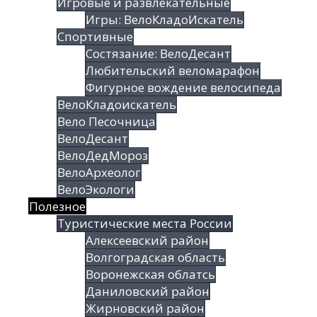
Игровые и развлекательные
Игры: ВелоКладоИскатель
Спортивные
Состязание: ВелоДесант
Любительский веломарафон
Фигурное вождение велосипеда
ВелоКладоискатель
Вело Песочница
ВелоДесант
ВелоДедМороз
ВелоАрхеолог
ВелоЭкологи
Полезное
Туристические места России
Алексеевский район
Волгоградская облаcть
Воронежская облатсь
Даниловский район
Жирновский район