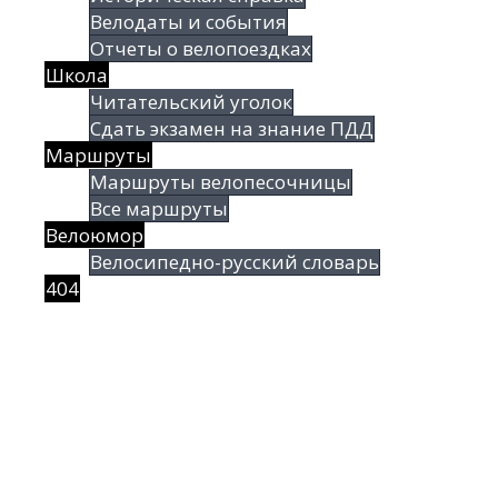
Велодаты и события
Отчеты о велопоездках
Школа
Читательский уголок
Сдать экзамен на знание ПДД
Маршруты
Маршруты велопесочницы
Все маршруты
Велоюмор
Велосипедно-русский словарь
404