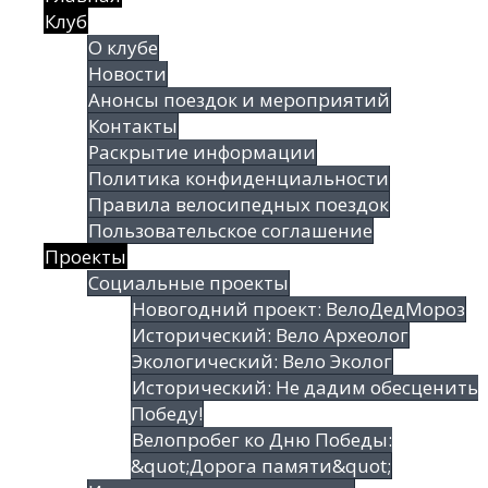
Клуб
О клубе
Новости
Анонсы поездок и мероприятий
Контакты
Раскрытие информации
Политика конфиденциальности
Правила велосипедных поездок
Пользовательское соглашение
Проекты
Социальные проекты
Новогодний проект: ВелоДедМороз
Исторический: Вело Археолог
Экологический: Вело Эколог
Исторический: Не дадим обесценить
Победу!
Велопробег ко Дню Победы:
&quot;Дорога памяти&quot;