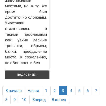
живописными
местами, но в то же
время был
достаточно сложным.
Участники
сталкивались с
такими проблемами
как: узкие лесные
тропинки, обрывы,
балки, преодоление
моста. К сожалению,
не обошлось и без
ПОДРОБНЕЕ...
В начало
Назад
1
2
3
4
5
6
7
8
9
10
Вперед
В конец