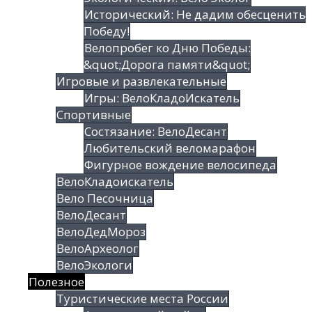
Исторический: Не дадим обесценить
Победу!
Велопробег ко Дню Победы:
&quot;Дорога памяти&quot;
Игровые и развлекательные
Игры: ВелоКладоИскатель
Спортивные
Состязание: ВелоДесант
Любительский веломарафон
Фигурное вождение велосипеда
ВелоКладоискатель
Вело Песочница
ВелоДесант
ВелоДедМороз
ВелоАрхеолог
ВелоЭкологи
Полезное
Туристические места России