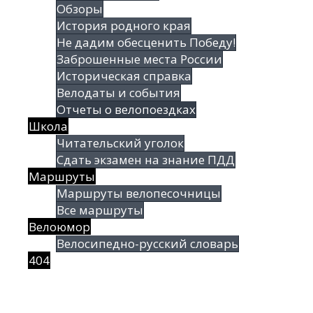
Обзоры
История родного края
Не дадим обесценить Победу!
Заброшенные места России
Историческая справка
Велодаты и события
Отчеты о велопоездках
Школа
Читательский уголок
Сдать экзамен на знание ПДД
Маршруты
Маршруты велопесочницы
Все маршруты
Велоюмор
Велосипедно-русский словарь
404