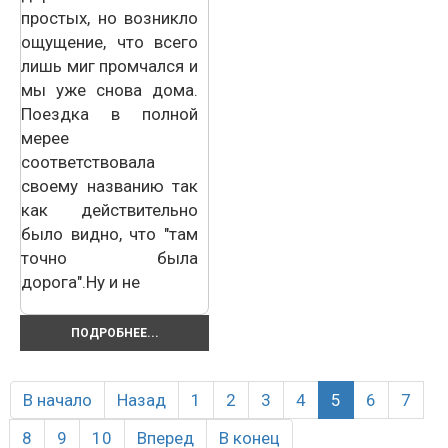
простых, но возникло
ощущение, что всего
лишь миг промчался и
мы уже снова дома.
Поездка в полной
мерее
соответствовала
своему названию так
как действительно
было видно, что "там
точно была
дорога".Ну и не
ПОДРОБНЕЕ...
В начало
Назад
1
2
3
4
5
6
7
8
9
10
Вперед
В конец