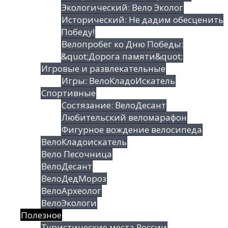
Экологический: Вело Эколог
Исторический: Не дадим обесценить
Победу!
Велопробег ко Дню Победы:
&quot;Дорога памяти&quot;
Игровые и развлекательные
Игры: ВелоКладоИскатель
Спортивные
Состязание: ВелоДесант
Любительский веломарафон
Фигурное вождение велосипеда
ВелоКладоискатель
Вело Песочница
ВелоДесант
ВелоДедМороз
ВелоАрхеолог
ВелоЭкологи
Полезное
Туристические места России