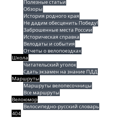
Полезные статьи
Обзоры
История родного края
Не дадим обесценить Победу!
Заброшенные места России
Историческая справка
Велодаты и события
Отчеты о велопоездках
Школа
Читательский уголок
Сдать экзамен на знание ПДД
Маршруты
Маршруты велопесочницы
Все маршруты
Велоюмор
Велосипедно-русский словарь
404