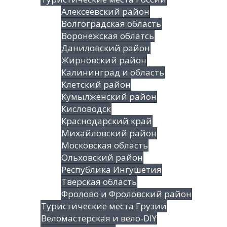
Алексеевский район
Волгоградская облаcть
Воронежская облатсь
Даниловский район
Жирновский район
Калининград и область
Клетский район
Кумылженский район
Кисловодск
Краснодарский край
Михайловский район
Московская область
Ольховский район
Республика Ингушетия
Тверская область
Фролово и Фроловский район
Туристические места Грузии
Веломастерская и вело-DIY