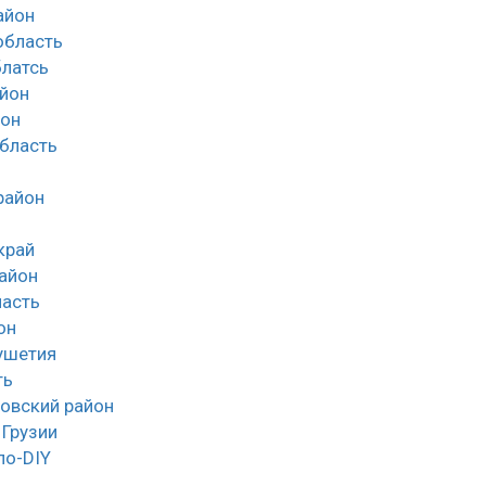
айон
облаcть
латсь
йон
йон
область
район
край
айон
асть
он
ушетия
ть
овский район
 Грузии
ло-DIY