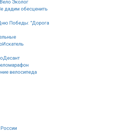
 Вело Эколог
Не дадим обесценить
Дню Победы: "Дорога
тельные
оИскатель
лоДесант
веломарафон
ние велосипеда
 России