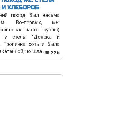
 ПОХОД #2. СТЕЛА
 И ХЛЕБОРОБ
ний поход был весьма
ным. Во-первых, мы
основная часть группы)
и у стелы "Доярка и
. Тропинка хоть и была
катанной, но шла...
👁 226