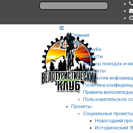
Главная
Клуб
О клубе
Новости
Анонсы поездок и м
Контакты
Раскрытие информац
Политика конфиденц
Правила велосипедн
Пользовательское с
Проекты
Социальные проект
Новогодний про
Исторический: 