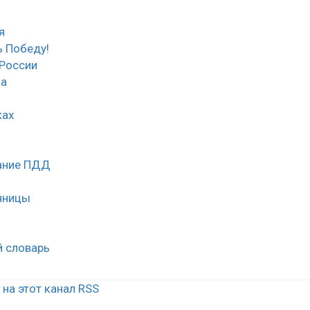
я
 Победу!
России
ка
ках
нание ПДД
чницы
й словарь
на этот канал RSS