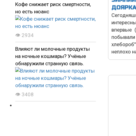
ЗИМНИЙ
Кофе снижает риск смертности,
ДОЯРКА
но есть нюанс
Сегодняш
интерес
впервые (
👁 2934
побывал
хлебороб"
Влияют ли молочные продукты
неплохо на
на ночные кошмары? Учёные
обнаружили странную связь.
👁 3408