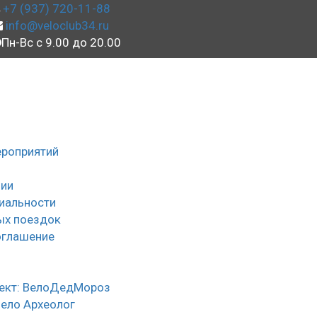
+7 (937) 720-11-88
info@veloclub34.ru
Пн-Вс с 9.00 до 20.00
ероприятий
ии
иальности
ых поездок
оглашение
ы
ект: ВелоДедМороз
Вело Археолог