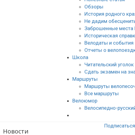
Обзоры
История родного кра
Не дадим обесценить
Заброшенные места 
Историческая справ
Велодаты и события
Отчеты о велопоезд
Школа
Читательский уголок
Сдать экзамен на з
Маршруты
Маршруты велопесо
Все маршруты
Велоюмор
Велосипедно-русски
Подписаться 
Новости