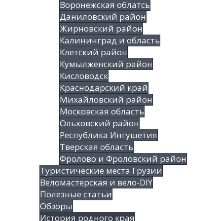
Воронежская облатсь
Даниловский район
Жирновский район
Калининград и область
Клетский район
Кумылженский район
Кисловодск
Краснодарский край
Михайловский район
Московская область
Ольховский район
Республика Ингушетия
Тверская область
Фролово и Фроловский район
Туристические места Грузии
Веломастерская и вело-DIY
Полезные статьи
Обзоры
История родного края