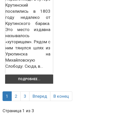
Крутинский
поселились в 1803
году недалеко от
Крутинского барака.
Это место издавна
называлось
«хуторищем». Рядом с
ним тянулся шлях из
Урюпинска на
Михайловскую
Слободу. Сюда, в…
ПОДРОБНЕЕ...
1
2
3
Вперед
В конец
Страница 1 из 3