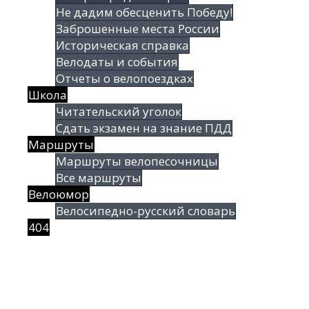
Не дадим обесценить Победу!
Заброшенные места России
Историческая справка
Велодаты и события
Отчеты о велопоездках
Школа
Читательский уголок
Сдать экзамен на знание ПДД
Маршруты
Маршруты велопесочницы
Все маршруты
Велоюмор
Велосипедно-русский словарь
404