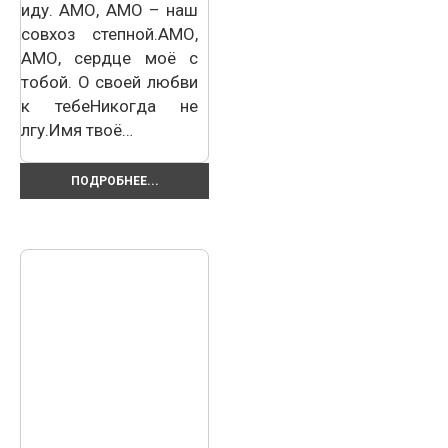
иду. АМО, АМО – наш
совхоз степной.АМО,
АМО, сердце моё с
тобой. О своей любви
к тебеНикогда не
лгу.Имя твоё…
ПОДРОБНЕЕ...