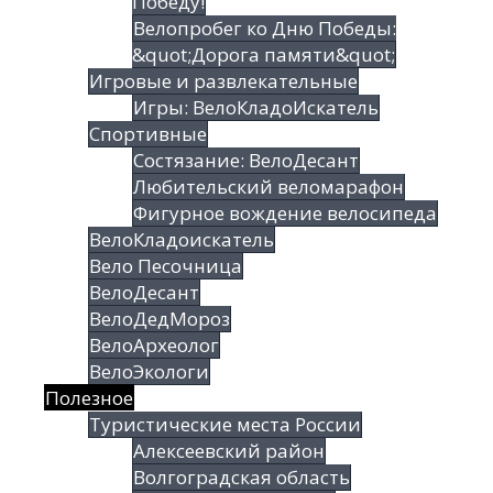
Победу!
Велопробег ко Дню Победы:
&quot;Дорога памяти&quot;
Игровые и развлекательные
Игры: ВелоКладоИскатель
Спортивные
Состязание: ВелоДесант
Любительский веломарафон
Фигурное вождение велосипеда
ВелоКладоискатель
Вело Песочница
ВелоДесант
ВелоДедМороз
ВелоАрхеолог
ВелоЭкологи
Полезное
Туристические места России
Алексеевский район
Волгоградская облаcть