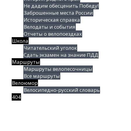
Не дадим обесценить Победу!
Заброшенные места России
Историческая справка
Велодаты и события
Отчеты о велопоездках
Школа
Читательский уголок
Сдать экзамен на знание ПДД
Маршруты
Маршруты велопесочницы
Все маршруты
Велоюмор
Велосипедно-русский словарь
404