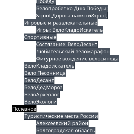
Победу!
Велопробег ко Дню Победы:
&quot;Дорога памяти&quot;
Игровые и развлекательные
Игры: ВелоКладоИскатель
Спортивные
Состязание: ВелоДесант
Любительский веломарафон
Фигурное вождение велосипеда
ВелоКладоискатель
Вело Песочница
ВелоДесант
ВелоДедМороз
ВелоАрхеолог
ВелоЭкологи
Полезное
Туристические места России
Алексеевский район
Волгоградская облаcть