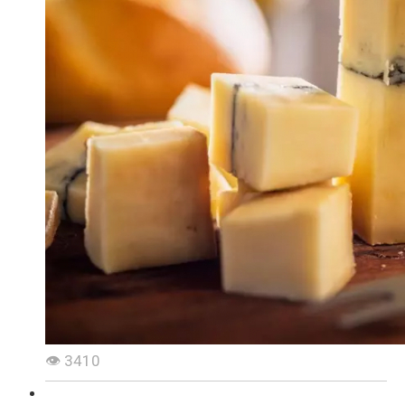
👁 3410